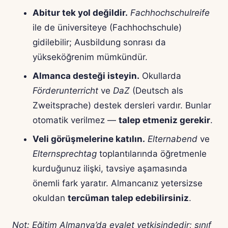
Abitur tek yol değildir.
Fachhochschulreife
ile de üniversiteye (Fachhochschule)
gidilebilir; Ausbildung sonrası da
yükseköğrenim mümkündür.
Almanca desteği isteyin.
Okullarda
Förderunterricht
ve
DaZ
(Deutsch als
Zweitsprache) destek dersleri vardır. Bunlar
otomatik verilmez —
talep etmeniz gerekir
.
Veli görüşmelerine katılın.
Elternabend
ve
Elternsprechtag
toplantılarında öğretmenle
kurduğunuz ilişki, tavsiye aşamasında
önemli fark yaratır. Almancanız yetersizse
okuldan
tercüman talep edebilirsiniz
.
Not: Eğitim Almanya’da eyalet yetkisindedir; sınıf