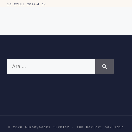
18 EYLÜL 2024
4 DK
için
ara
© 2026 Almanyadaki Türkler · Tüm hakları saklıdır