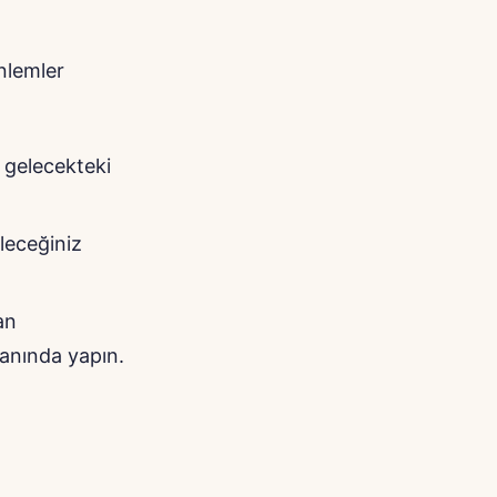
nlemler
 gelecekteki
leceğiniz
an
manında yapın.