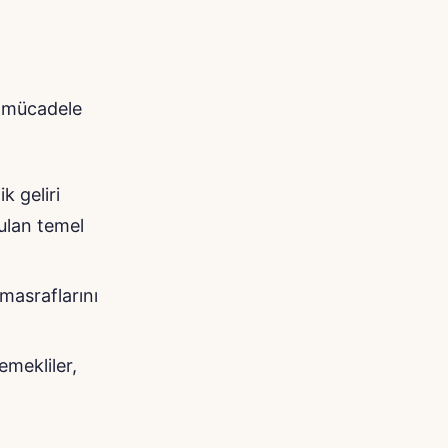
a mücadele
k geliri
nulan temel
masraflarını
emekliler,