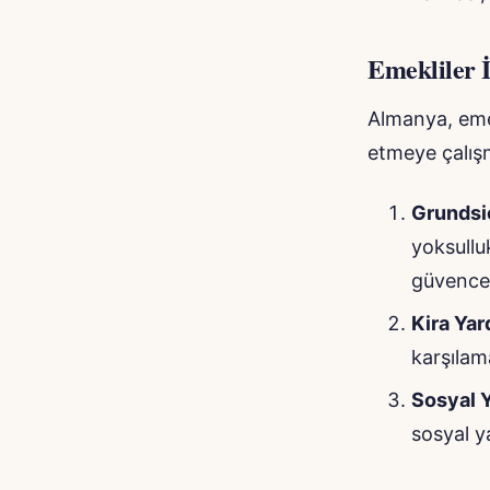
Emekliler 
Almanya, emek
etmeye çalış
Grundsic
yoksullu
güvence 
Kira Yar
karşılam
Sosyal Y
sosyal y