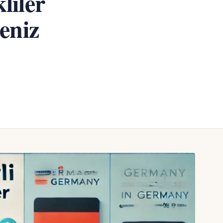
liler
eniz