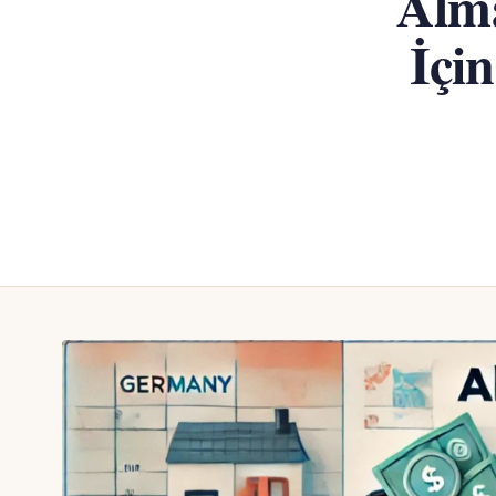
Alma
İçi