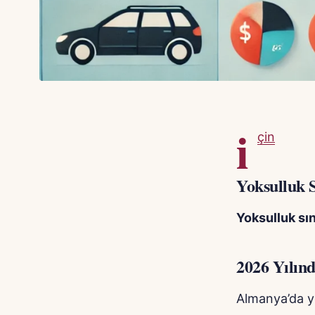
i
çin
Yoksulluk 
Yoksulluk sın
2026 Yılın
Almanya’da yok