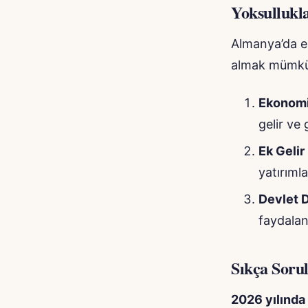
Yoksullukl
Almanya’da em
almak mümkü
Ekonomi
gelir ve 
Ek Gelir
yatırımla
Devlet D
faydalan
Sıkça Soru
2026 yılında 