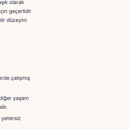
laşık olarak
için geçerlidir
ir düzeyini
erde çalışmış
 diğer yaşam
lir.
 yetersiz