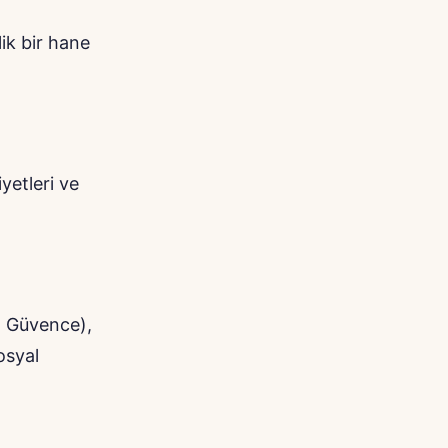
lik bir hane
yetleri ve
l Güvence),
osyal