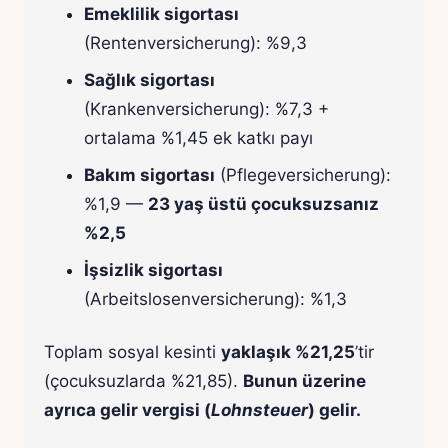
Emeklilik sigortası
(Rentenversicherung): %9,3
Sağlık sigortası
(Krankenversicherung): %7,3 +
ortalama %1,45 ek katkı payı
Bakım sigortası
(Pflegeversicherung):
%1,9 —
23 yaş üstü çocuksuzsanız
%2,5
İşsizlik sigortası
(Arbeitslosenversicherung): %1,3
Toplam sosyal kesinti
yaklaşık %21,25
’tir
(çocuksuzlarda %21,85).
Bunun üzerine
ayrıca gelir vergisi (
Lohnsteuer
) gelir.