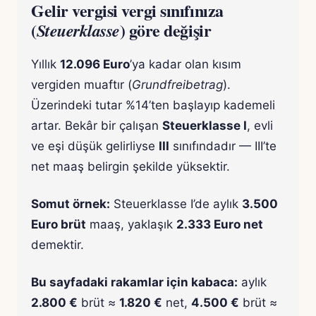
Gelir vergisi vergi sınıfınıza
(
) göre değişir
Steuerklasse
Yıllık
12.096 Euro
’ya kadar olan kısım
vergiden muaftır (
Grundfreibetrag
).
Üzerindeki tutar %14’ten başlayıp kademeli
artar. Bekâr bir çalışan
Steuerklasse I
, evli
ve eşi düşük gelirliyse
III
sınıfındadır — III’te
net maaş belirgin şekilde yüksektir.
Somut örnek:
Steuerklasse I’de aylık
3.500
Euro brüt
maaş, yaklaşık
2.333 Euro net
demektir.
Bu sayfadaki rakamlar için kabaca:
aylık
2.800 €
brüt ≈
1.820 €
net,
4.500 €
brüt ≈