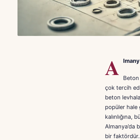
A
lmany
Beton 
çok tercih ed
beton levhala
popüler hale 
kalınlığına, b
Almanya’da be
bir faktördür.