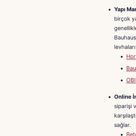
Yapı Mar
birçok y
genellik
Bauhaus 
levhaları
Hor
Bau
OBI
Online İ
siparişi 
karşılaş
sağlar.
Bet