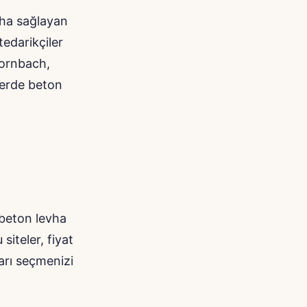
ha sağlayan
tedarikçiler
Hornbach,
lerde beton
beton levha
siteler, fiyat
ları seçmenizi