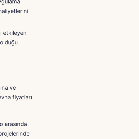
 uygulama
aliyetlerini
ı etkileyen
 olduğu
ğına ve
vha fiyatları
ro arasında
projelerinde