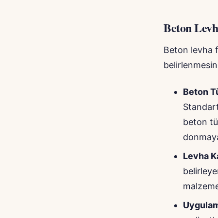
Beton Levha
Beton levha f
belirlenmesind
Beton T
Standart
beton tür
donmaya d
Levha Ka
belirley
malzeme 
Uygulam