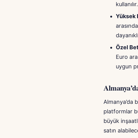
kullanılır.
Yüksek D
arasında
dayanıklı
Özel Be
Euro ara
uygun pro
Almanya’da
Almanya’da be
platformlar b
büyük inşaatl
satın alabilec