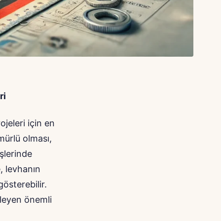
ri
jeleri için en
mürlü olması,
şlerinde
e, levhanın
österebilir.
ileyen önemli