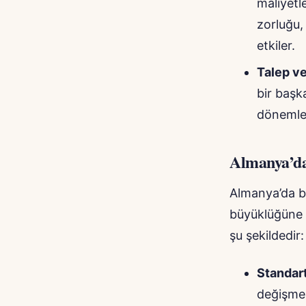
maliyetl
zorluğu,
etkiler.
Talep ve
bir başk
dönemler
Almanya’da
Almanya’da be
büyüklüğüne b
şu şekildedir:
Standart
değişmek