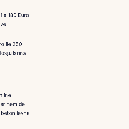
ile 180 Euro
 ve
o ile 250
 koşullarına
nline
eler hem de
a beton levha