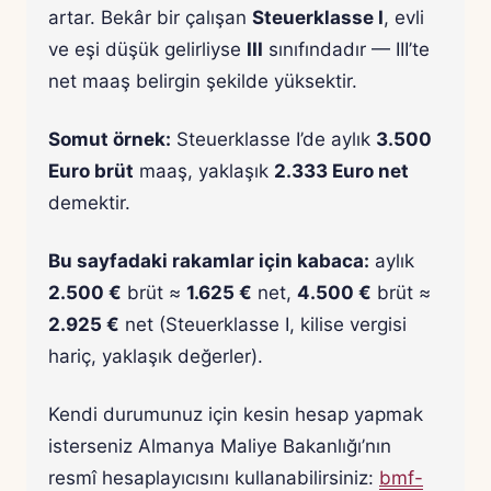
artar. Bekâr bir çalışan
Steuerklasse I
, evli
ve eşi düşük gelirliyse
III
sınıfındadır — III’te
net maaş belirgin şekilde yüksektir.
Somut örnek:
Steuerklasse I’de aylık
3.500
Euro brüt
maaş, yaklaşık
2.333 Euro net
demektir.
Bu sayfadaki rakamlar için kabaca:
aylık
2.500 €
brüt ≈
1.625 €
net,
4.500 €
brüt ≈
2.925 €
net (Steuerklasse I, kilise vergisi
hariç, yaklaşık değerler).
Kendi durumunuz için kesin hesap yapmak
isterseniz Almanya Maliye Bakanlığı’nın
resmî hesaplayıcısını kullanabilirsiniz:
bmf-