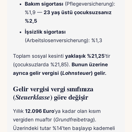
Bakım sigortası
(Pflegeversicherung):
%1,9 —
23 yaş üstü çocuksuzsanız
%2,5
İşsizlik sigortası
(Arbeitslosenversicherung): %1,3
Toplam sosyal kesinti
yaklaşık %21,25
’tir
(çocuksuzlarda %21,85).
Bunun üzerine
ayrıca gelir vergisi (
Lohnsteuer
) gelir.
Gelir vergisi vergi sınıfınıza
(
) göre değişir
Steuerklasse
Yıllık
12.096 Euro
’ya kadar olan kısım
vergiden muaftır (
Grundfreibetrag
).
Üzerindeki tutar %14’ten başlayıp kademeli