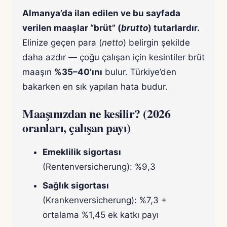
Almanya’da ilan edilen ve bu sayfada
verilen maaşlar “brüt” (
brutto
) tutarlardır.
Elinize geçen para (
netto
) belirgin şekilde
daha azdır — çoğu çalışan için kesintiler brüt
maaşın
%35–40’ını
bulur. Türkiye’den
bakarken en sık yapılan hata budur.
Maaşınızdan ne kesilir? (2026
oranları, çalışan payı)
Emeklilik sigortası
(Rentenversicherung): %9,3
Sağlık sigortası
(Krankenversicherung): %7,3 +
ortalama %1,45 ek katkı payı