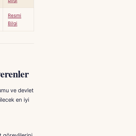
Resmi
Bilgi
verenler
rumu ve devlet
ilecek en iyi
görevlilerini