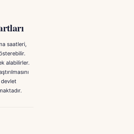
rtları
ma saatleri,
sterebilir.
 alabilirler.
ştırılmasını
 devlet
maktadır.