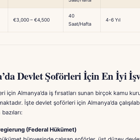
40
€3,000 – €4,500
4-6 Yıl
Saat/Hafta
da Devlet Şoförleri İçin En İyi İş
eri için Almanya’da iş fırsatları sunan birçok kamu ku
aktadır. İşte devlet şoförleri için Almanya’da çalışılab
bazıları:
egierung (Federal Hükümet)
hükümet bünyesinde çalışan şoförler, üst düzey devlet 