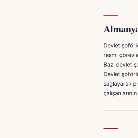
Almanya’
Devlet şoförle
resmi görevle
Bazı devlet ş
Devlet şoförle
sağlayarak pr
çalışanlarını