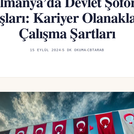
lmanya’da Devlet Şofö
ları: Kariyer Olanakla
Çalışma Şartları
15 EYLÜL 2024
5 DK OKUMA
CBTARAB