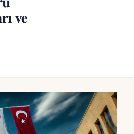
rü
rı ve