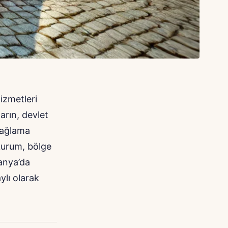
hizmetleri
arın, devlet
 sağlama
ı kurum, bölge
anya’da
ylı olarak