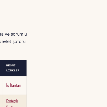
uma ve sorumlu
devlet şoförü
RESMI
LINKLER
İş İlanları
Detaylı
Bilgi