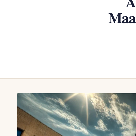
A
Maaş