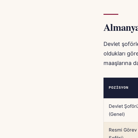
Almanya
Devlet şoförl
oldukları gör
maaşlarına da
POZISYON
Devlet Şoför
(Genel)
Resmi Görev
Şoförü