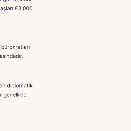
aaşları €3,000
 bürokratları
asındadır.
tin diplomatik
r genellikle