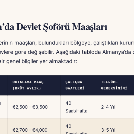
’da Devlet Şoförü Maaşları
erinin maaşları, bulundukları bölgeye, çalıştıkları kur
evlere göre değişebilir. Aşağıdaki tabloda Almanya’da 
ir genel bilgiler yer almaktadır:
ORTALAMA MAAŞ
ÇALIŞMA
TECRÜBE
(BRÜT AYLIK)
SAATLERI
GEREKSINIMI
ü
40
€2,500 – €3,500
2-4 Yıl
Saat/Hafta
40
€2,700 – €4,000
3-5 Yıl
Saat/Hafta