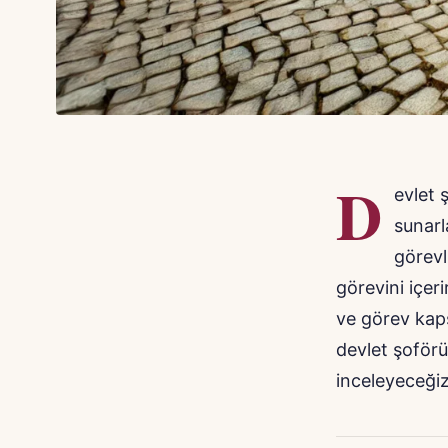
D
evlet 
sunarl
görevl
görevini içer
ve görev kaps
devlet şoförü 
inceleyeceğiz