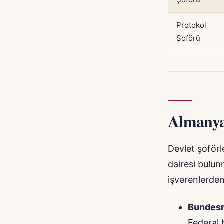
Protokol
Şoförü
Almanya’
Devlet şoförl
dairesi bulunm
işverenlerden 
Bundesr
Federal 