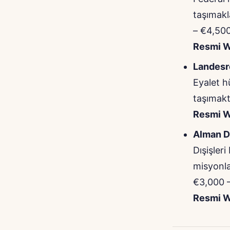
taşımakl
– €4,500
Resmi W
Landesr
Eyalet h
taşımakt
Resmi W
Alman Dı
Dışişler
misyonla
€3,000 –
Resmi W