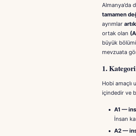
Almanya’da d
tamamen değ
ayrımlar
artı
ortak olan
(A
büyük bölümü 
mevzuata gör
1.
Kategori
Hobi amaçlı 
içindedir ve b
A1 — ins
İnsan ka
A2 — ins