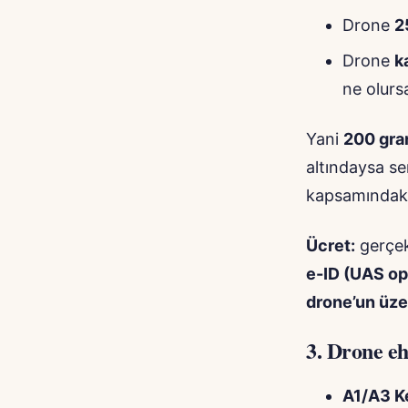
Drone
2
Drone
k
ne olurs
Yani
200 gram
altındaysa ser
kapsamındaki
Ücret:
gerçek 
e-ID (UAS op
drone’un üze
3.
Drone eh
A1/A3 K