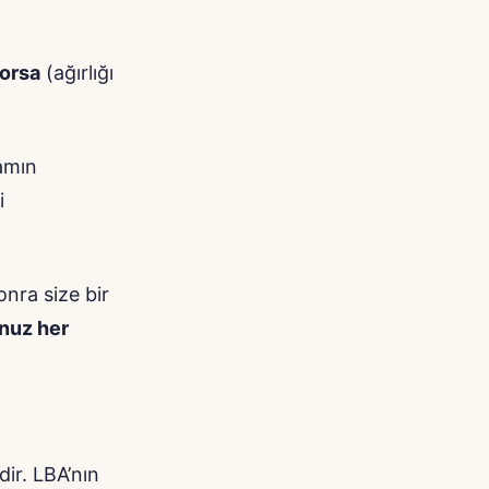
yorsa
(ağırlığı
amın
i
onra size bir
nuz her
dir. LBA’nın