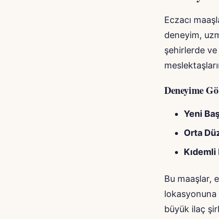
Eczacı maaşla
deneyim, uzma
şehirlerde ve
meslektaşlar
Deneyime Gör
Yeni Baş
Orta Düz
Kıdemli 
Bu maaşlar, e
lokasyonuna b
büyük ilaç şi