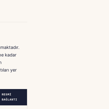
nmaktadır.
ine kadar
n
ıları yer
RESMI
BAĞLANTI