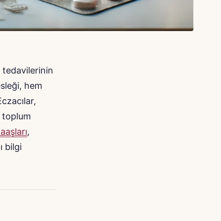
 tedavilerinin
sleği, hem
czacılar,
k toplum
aaşları
,
 bilgi