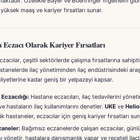
nmaktadır. Özellikle Bayer ve Boehringer Ingelheim gibi 
n yüksek maaş ve kariyer fırsatları sunar.
 Eczacı Olarak Kariyer Fırsatları
acılar, çeşitli sektörlerde çalışma fırsatlarına sahipti
astanelerde ilaç yönetiminden ilaç endüstrisindeki ara
aliyetlerine kadar geniş bir yelpazeyi kapsar.
Eczacılığı:
Hastane eczacıları, ilaç tedavilerini yönetir
ve hastaların ilaç kullanımlarını denetler.
UKE
ve
Helio
k hastaneler, eczacılar için geniş kariyer fırsatları su
zaneler:
Bağımsız eczanelerde çalışan eczacılar, günlü
nı yönetir, hastalara danışmanlık yapar ve reçeteli ilaçl