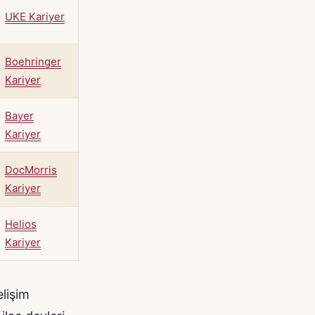
UKE Kariyer
Boehringer
Kariyer
Bayer
Kariyer
DocMorris
Kariyer
Helios
Kariyer
lişim