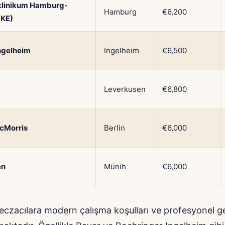
sklinikum Hamburg-
Hamburg
€6,200
UKE)
ngelheim
Ingelheim
€6,500
Leverkusen
€6,800
cMorris
Berlin
€6,000
en
Münih
€6,000
eczacılara modern çalışma koşulları ve profesyonel ge