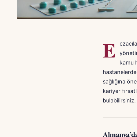
E
czacıla
yöneti
kamu h
hastanelerde,
sağlığına öne
kariyer fırsat
bulabilirsiniz.
Almanya’da