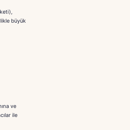
keti),
likle büyük
nına ve
ılar ile