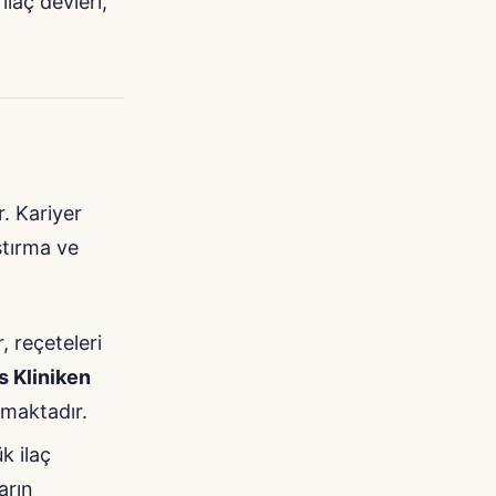
ilaç devleri,
r. Kariyer
ştırma ve
, reçeteleri
s Kliniken
nmaktadır.
k ilaç
arın