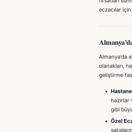
fırsatları su
eczacılar içi
Almanya’da
Almanya’da ecz
olanakları, h
geliştirme fa
Hastane 
hazırlar 
gibi büyü
Özel Ec
satışları