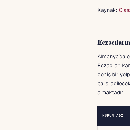
Kaynak:
Glas
Eczacıları
Almanya’da ec
Eczacılar, ka
geniş bir yel
çalışılabilece
almaktadır:
KURUM ADI