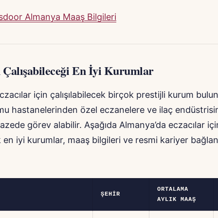
sdoor Almanya Maaş Bilgileri
n Çalışabileceği En İyi Kurumlar
zacılar için çalışılabilecek birçok prestijli kurum bulu
mu hastanelerinden özel eczanelere ve ilaç endüstris
pazede görev alabilir. Aşağıda Almanya’da eczacılar içi
k en iyi kurumlar, maaş bilgileri ve resmi kariyer bağlant
ORTALAMA
ŞEHIR
AYLIK MAAŞ