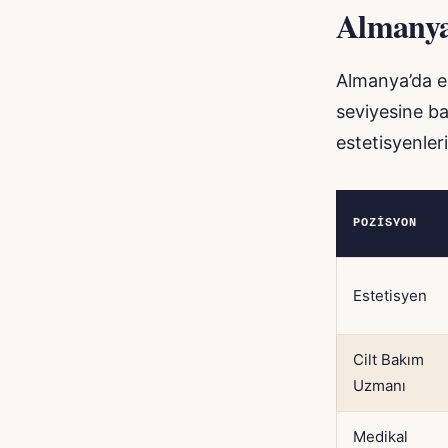
Almanya
Almanya’da es
seviyesine ba
estetisyenleri
POZISYON
Estetisyen
Cilt Bakım
Uzmanı
Medikal