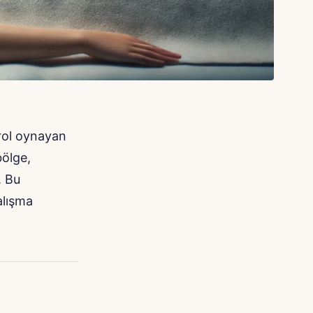
 rol oynayan
bölge,
. Bu
alışma