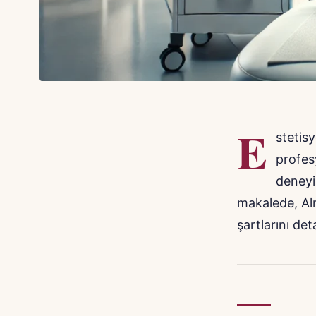
E
stetis
profes
deneyi
makalede, Alm
şartlarını det