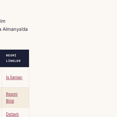
yim
da Almanya’da
RESMI
LINKLER
İş İlanları
Resmi
Bilgi
Detaylı