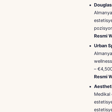
Douglas
Almanya’
estetisy
pozisyon
Resmi W
Urban S
Almanya 
wellness
– €4,500
Resmi W
Aesthet
Medikal 
estetisy
estetisy