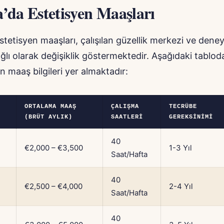
’da Estetisyen Maaşları
tetisyen maaşları, çalışılan güzellik merkezi ve dene
ğlı olarak değişiklik göstermektedir. Aşağıdaki tablo
n maaş bilgileri yer almaktadır:
ORTALAMA MAAŞ
ÇALIŞMA
TECRÜBE
(BRÜT AYLIK)
SAATLERI
GEREKSINIMI
40
€2,000 – €3,500
1-3 Yıl
Saat/Hafta
40
€2,500 – €4,000
2-4 Yıl
Saat/Hafta
40