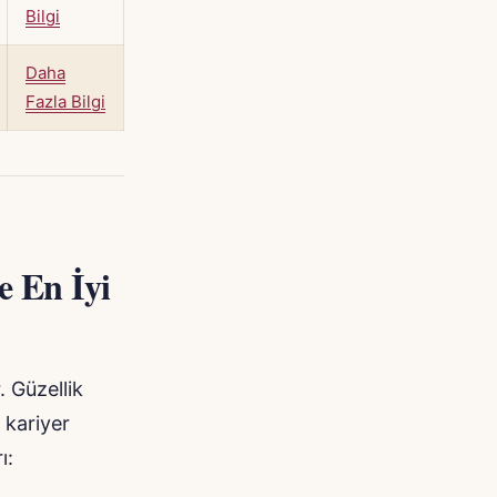
Bilgi
Daha
Fazla Bilgi
e En İyi
. Güzellik
 kariyer
ı: