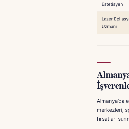
Estetisyen
Lazer Epilas
Uzmanı
Almanya’
İşverenl
Almanya’da es
merkezleri, sp
fırsatları sun