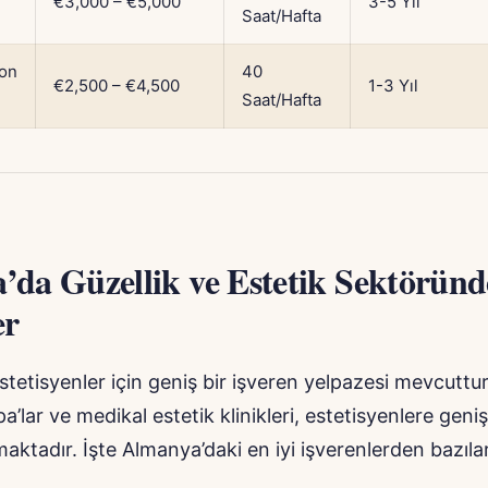
€3,000 – €5,000
3-5 Yıl
Saat/Hafta
yon
40
€2,500 – €4,500
1-3 Yıl
Saat/Hafta
da Güzellik ve Estetik Sektöründ
er
tetisyenler için geniş bir işveren yelpazesi mevcuttur
a’lar ve medikal estetik klinikleri, estetisyenlere geniş
maktadır. İşte Almanya’daki en iyi işverenlerden bazılar