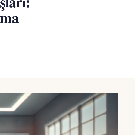
ları:
ışma