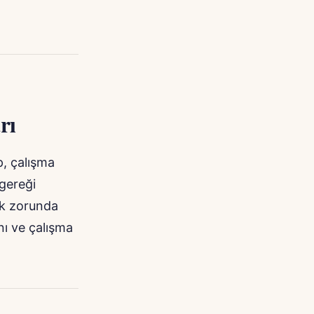
rı
p, çalışma
 gereği
ak zorunda
ını ve çalışma