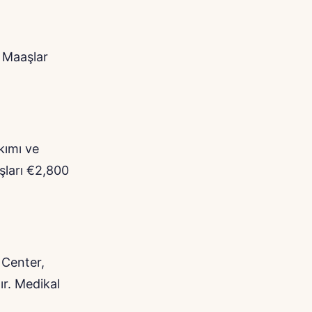
,
. Maaşlar
kımı ve
aşları €2,800
 Center,
ır. Medikal