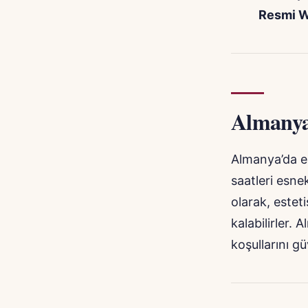
Resmi W
Almanya’
Almanya’da es
saatleri esne
olarak, estet
kalabilirler. 
koşullarını g