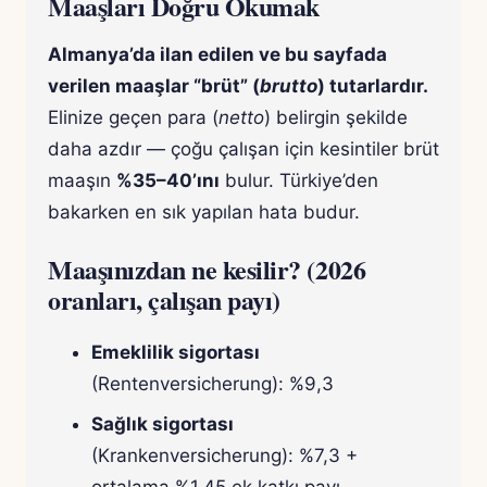
Maaşları Doğru Okumak
Almanya’da ilan edilen ve bu sayfada
verilen maaşlar “brüt” (
brutto
) tutarlardır.
Elinize geçen para (
netto
) belirgin şekilde
daha azdır — çoğu çalışan için kesintiler brüt
maaşın
%35–40’ını
bulur. Türkiye’den
bakarken en sık yapılan hata budur.
Maaşınızdan ne kesilir? (2026
oranları, çalışan payı)
Emeklilik sigortası
(Rentenversicherung): %9,3
Sağlık sigortası
(Krankenversicherung): %7,3 +