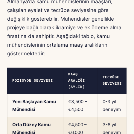
Almanya’da kamu mühendislerinin maaşları,
çalışılan eyalet ve tecrübe seviyesine göre
değişiklik gösterebilir. Mühendisler genellikle
projeye bağlı olarak ikramiye ve ek ödeme alma
fırsatına da sahiptir. Aşağıdaki tablo, kamu
mühendislerinin ortalama maaş aralıklarını
göstermektedir:
MAAŞ
TECRÜBE
POZISYON SEVIYESI
ARALIĞI
SEVIYESI
(AYLIK)
Yeni Başlayan Kamu
€3,500 –
0-3 yıl
Mühendisi
€4,500
deneyim
Orta Düzey Kamu
€4,500 –
3-8 yıl
Mühendisi
€6,000
deneyim