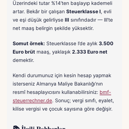
Üzerindeki tutar %14’ten başlayıp kademeli
artar. Bekâr bir çalışan
Steuerklasse I
, evli
ve eşi düşük gelirliyse
III
sınıfındadır — III’te
net maaş belirgin şekilde yüksektir.
Somut örnek:
Steuerklasse I’de aylık
3.500
Euro brüt
maaş, yaklaşık
2.333 Euro net
demektir.
Kendi durumunuz için kesin hesap yapmak
isterseniz Almanya Maliye Bakanlığı’nın
resmî hesaplayıcısını kullanabilirsiniz:
bmf-
steuerrechner.de
. Sonuç; vergi sınıfı, eyalet,
kilise vergisi ve çocuk sayısına göre değişir.
📚 İlgili Rehberler