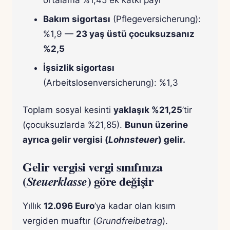
ortalama %1,45 ek katkı payı
Bakım sigortası
(Pflegeversicherung):
%1,9 —
23 yaş üstü çocuksuzsanız
%2,5
İşsizlik sigortası
(Arbeitslosenversicherung): %1,3
Toplam sosyal kesinti
yaklaşık %21,25
’tir
(çocuksuzlarda %21,85).
Bunun üzerine
ayrıca gelir vergisi (
Lohnsteuer
) gelir.
Gelir vergisi vergi sınıfınıza
(
) göre değişir
Steuerklasse
Yıllık
12.096 Euro
’ya kadar olan kısım
vergiden muaftır (
Grundfreibetrag
).