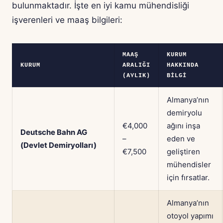
bulunmaktadır. İşte en iyi kamu mühendisliği
işverenleri ve maaş bilgileri:
MAAŞ
KURUM
KURUM
ARALIĞI
HAKKINDA
(AYLIK)
BILGI
Almanya’nın
demiryolu
€4,000
ağını inşa
Deutsche Bahn AG
–
eden ve
(Devlet Demiryolları)
€7,500
geliştiren
mühendisler
için fırsatlar.
Almanya’nın
otoyol yapımı