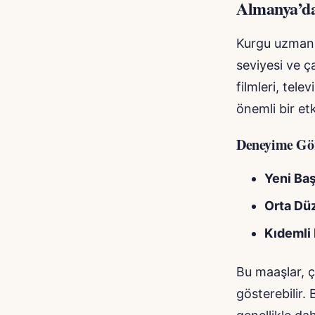
Almanya’da
Kurgu uzmanı 
seviyesi ve ç
filmleri, tele
önemli bir etk
Deneyime Gör
Yeni Baş
Orta Düz
Kıdemli 
Bu maaşlar, ç
gösterebilir.