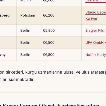
ilm
Münih
€6,000
Constantin F
Studio Babe
lsberg
Potsdam
€6,200
Kariyer
Berlin
€5,800
Ziegler Film
Berlin
€6,500
UFA GmbH K
many
Berlin
€6,800
Netflix Kari
n şirketleri, kurgu uzmanlarına ulusal ve uluslararası 
nları sunmaktadır.
 Kurgu Uzmanı Olarak Kariyer Fırsatları