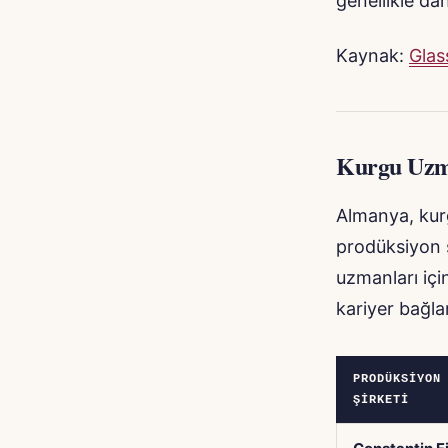
genellikle da
Kaynak:
Glas
Kurgu Uzma
Almanya, kurg
prodüksiyon 
uzmanları için
kariyer bağlan
PRODÜKSIYON
ŞIRKETI