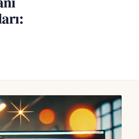
anı
arı: