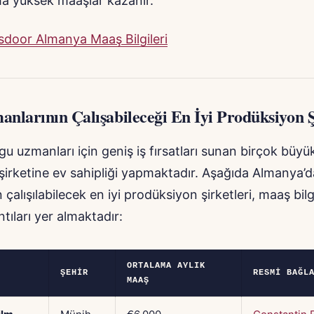
ha yüksek maaşlar kazanır.
sdoor Almanya Maaş Bilgileri
nlarının Çalışabileceği En İyi Prodüksiyon Ş
u uzmanları için geniş iş fırsatları sunan birçok büyü
şirketine ev sahipliği yapmaktadır. Aşağıda Almanya’
 çalışılabilecek en iyi prodüksiyon şirketleri, maaş bilg
tıları yer almaktadır:
ORTALAMA AYLIK
ŞEHIR
RESMI BAĞL
MAAŞ