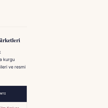
irketleri
k
da kurgu
ileri ve resmi
ANTI