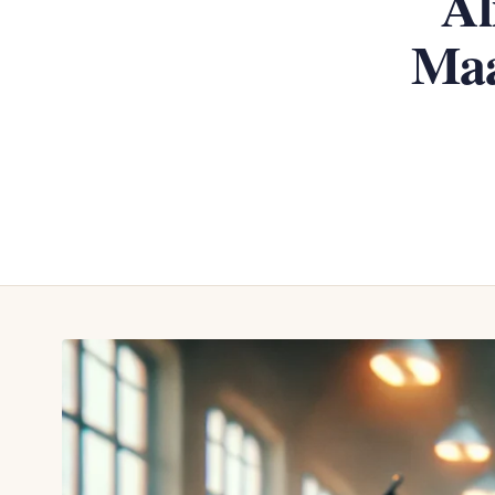
Al
Maa