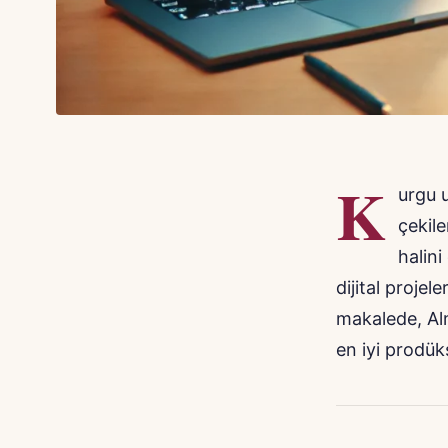
K
urgu u
çekile
halin
dijital projel
makalede, A
en iyi prodüks