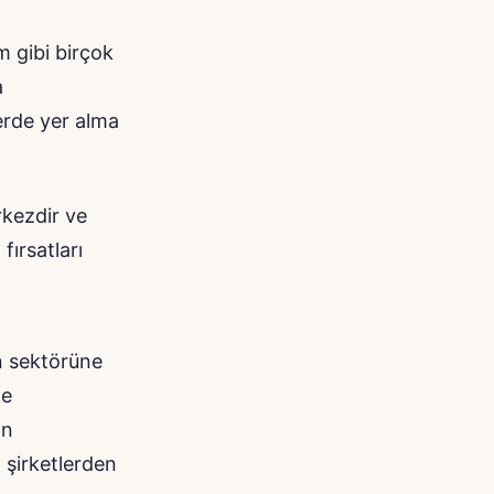
m gibi birçok
a
lerde yer alma
kezdir ve
fırsatları
n sektörüne
ce
on
n şirketlerden