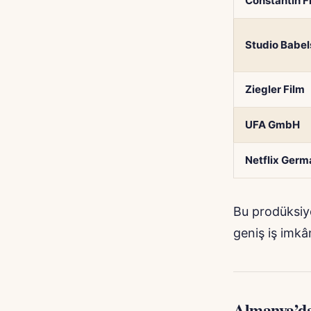
Constantin F
Studio Babe
Ziegler Film
UFA GmbH
Netflix Ger
Bu prodüksiyo
geniş iş imkâ
Almanya’da