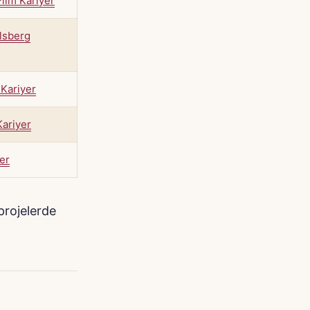
ilm Kariyer
lsberg
 Kariyer
ariyer
yer
projelerde