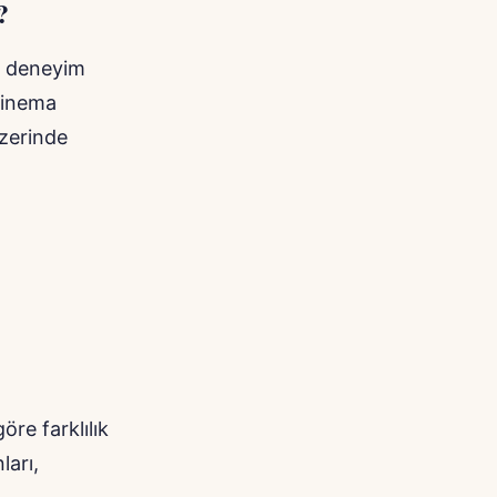
?
i, deneyim
 Sinema
üzerinde
re farklılık
ları,