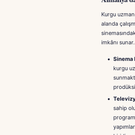
Kurgu uzmanla
alanda çalışm
sinemasındaki
imkânı sunar.
Sinema F
kurgu uz
sunmakt
prodüksi
Televizy
sahip ol
programl
yapımlar