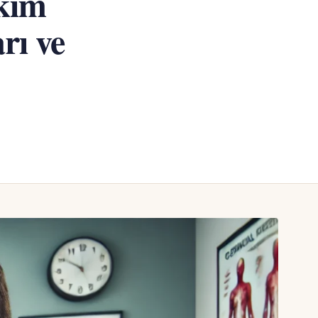
kim
rı ve