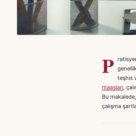
P
ratisye
genelli
teşhis 
maaşları
, çal
Bu makalede, 
çalışma şartla