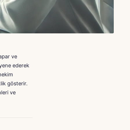
yapar ve
ayene ederek
 hekim
ik gösterir.
leri ve