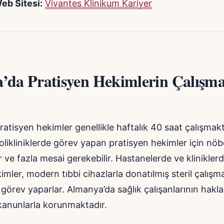
eb Sitesi:
Vivantes Klinikum Kariyer
’da Pratisyen Hekimlerin Çalışm
atisyen hekimler genellikle haftalık 40 saat çalışmakta
olikliniklerde görev yapan pratisyen hekimler için nöb
ir ve fazla mesai gerekebilir. Hastanelerde ve klinikler
imler, modern tıbbi cihazlarla donatılmış steril çalışm
görev yaparlar. Almanya’da sağlık çalışanlarının hakla
ı kanunlarla korunmaktadır.