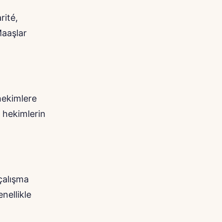
rité,
Maaşlar
hekimlere
n hekimlerin
çalışma
nellikle