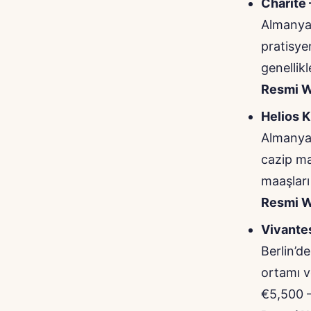
Charité 
Almanya’
pratisye
genellik
Resmi W
Helios K
Almanya 
cazip ma
maaşları
Resmi W
Vivante
Berlin’d
ortamı v
€5,500 –