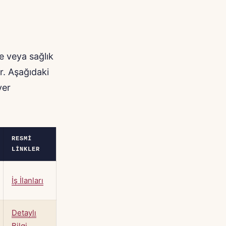
ne veya sağlık
ir. Aşağıdaki
yer
RESMI
LINKLER
İş İlanları
Detaylı
Bilgi