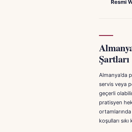
Resmi W
Almanya
Şartları
Almanya’da pr
servis veya p
geçerli olabil
pratisyen hek
ortamlarında 
koşulları sık