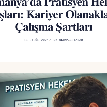
manya’da Pratisyen He
ları: Kariyer Olanakla
Çalışma Şartları
15 EYLÜL 2024
4 DK OKUMA
CBTARAB