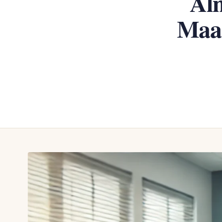
Al
Maaş