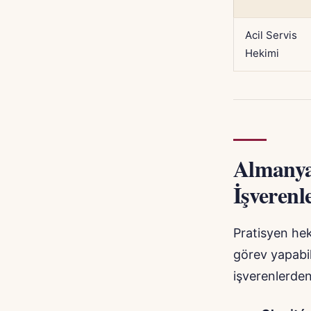
Acil Servis
Hekimi
Almanya’
İşverenl
Pratisyen hek
görev yapabili
işverenlerden 