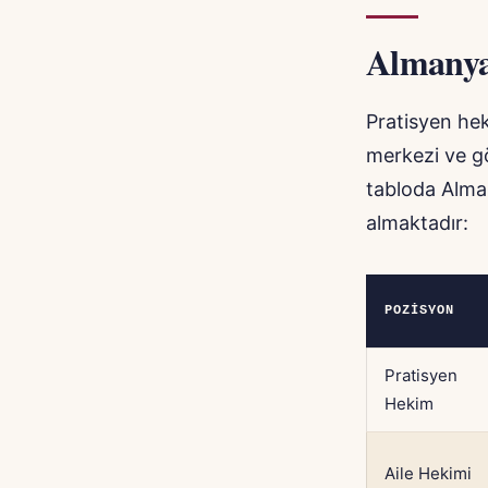
Almanya
Pratisyen hek
merkezi ve gö
tabloda Alman
almaktadır:
POZISYON
Pratisyen
Hekim
Aile Hekimi