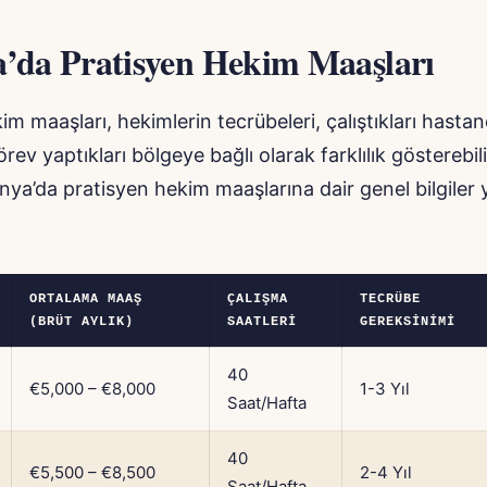
’da Pratisyen Hekim Maaşları
im maaşları, hekimlerin tecrübeleri, çalıştıkları hasta
rev yaptıkları bölgeye bağlı olarak farklılık gösterebil
ya’da pratisyen hekim maaşlarına dair genel bilgiler 
ORTALAMA MAAŞ
ÇALIŞMA
TECRÜBE
(BRÜT AYLIK)
SAATLERI
GEREKSINIMI
40
€5,000 – €8,000
1-3 Yıl
Saat/Hafta
40
€5,500 – €8,500
2-4 Yıl
Saat/Hafta