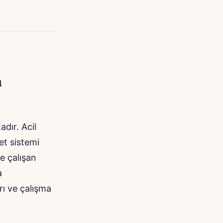
a
dır. Acil
et sistemi
de çalışan
a
rı ve çalışma