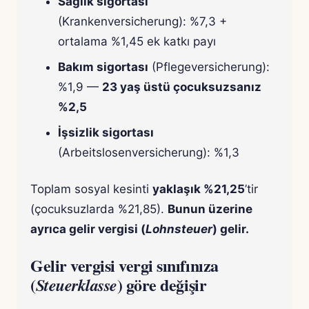
Sağlık sigortası
(Krankenversicherung): %7,3 +
ortalama %1,45 ek katkı payı
Bakım sigortası
(Pflegeversicherung):
%1,9 —
23 yaş üstü çocuksuzsanız
%2,5
İşsizlik sigortası
(Arbeitslosenversicherung): %1,3
Toplam sosyal kesinti
yaklaşık %21,25
’tir
(çocuksuzlarda %21,85).
Bunun üzerine
ayrıca gelir vergisi (
Lohnsteuer
) gelir.
Gelir vergisi vergi sınıfınıza
(
) göre değişir
Steuerklasse