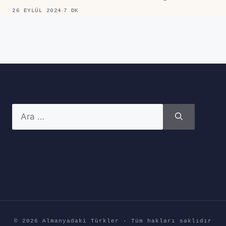
26 EYLÜL 2024
7 DK
için
ara
© 2026 Almanyadaki Türkler · Tüm hakları saklıdır