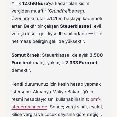
Yıllık
12.096 Euro
’ya kadar olan kısım
vergiden muaftır (
Grundfreibetrag
).
Üzerindeki tutar %14’ten başlayıp kademeli
artar. Bekâr bir çalışan
Steuerklasse I
, evli
ve eşi düşük gelirliyse
III
sınıfındadır — III’te
net maaş belirgin şekilde yüksektir.
Somut örnek:
Steuerklasse I’de aylık
3.500
Euro brüt
maaş, yaklaşık
2.333 Euro net
demektir.
Kendi durumunuz için kesin hesap yapmak
isterseniz Almanya Maliye Bakanlığı’nın
resmî hesaplayıcısını kullanabilirsiniz:
bmf-
steuerrechner.de
. Sonuç; vergi sınıfı, eyalet,
kilise vergisi ve çocuk sayısına göre değişir.