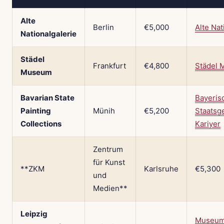
Alte
Berlin
€5,000
Alte Nat
Nationalgalerie
Städel
Frankfurt
€4,800
Städel 
Museum
Bavarian State
Bayeris
Painting
Münih
€5,200
Staats
Collections
Kariyer
Zentrum
für Kunst
**ZKM
Karlsruhe
€5,300
und
Medien**
Leipzig
Museum 