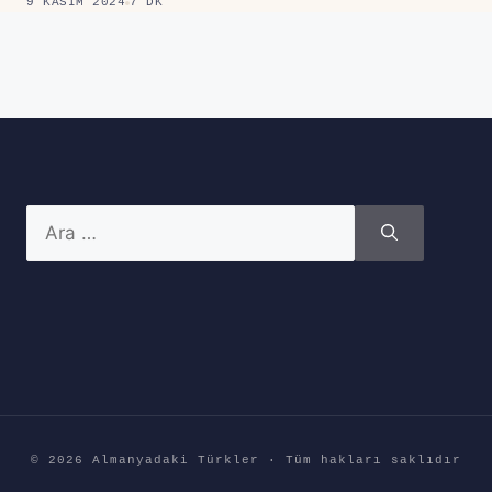
9 KASIM 2024
7 DK
için
ara
© 2026 Almanyadaki Türkler · Tüm hakları saklıdır