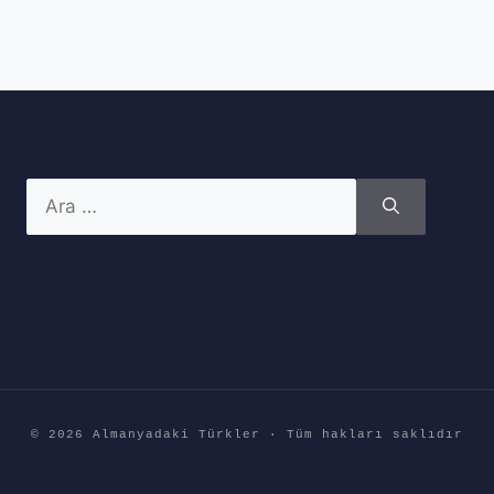
için
ara
© 2026 Almanyadaki Türkler · Tüm hakları saklıdır