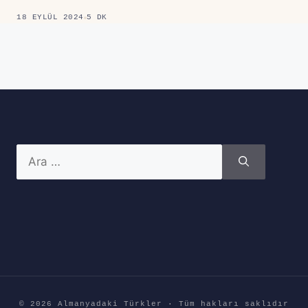
18 EYLÜL 2024
5 DK
için
ara
© 2026 Almanyadaki Türkler · Tüm hakları saklıdır