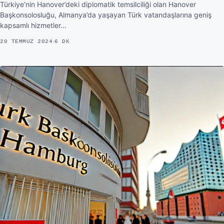
Türkiye’nin Hanover’deki diplomatik temsilciliği olan Hanover
Başkonsolosluğu, Almanya’da yaşayan Türk vatandaşlarına geniş
kapsamlı hizmetler…
20 TEMMUZ 2024
6 DK