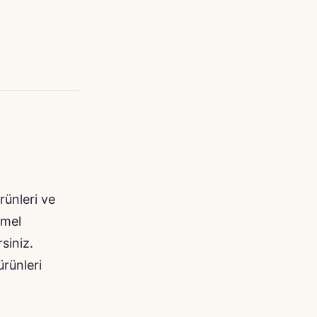
rünleri ve
emel
siniz.
ürünleri