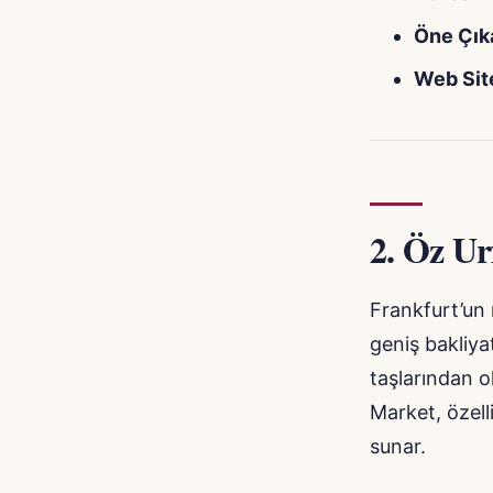
Öne Çık
Web Site
2.
Öz Ur
Frankfurt’un
geniş bakliyat
taşlarından ol
Market, özelli
sunar.