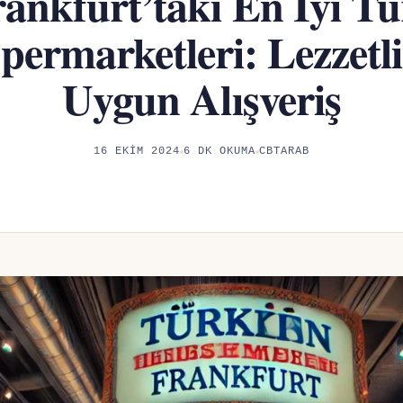
ankfurt’taki En İyi T
permarketleri: Lezzetli
Uygun Alışveriş
16 EKIM 2024
6 DK OKUMA
CBTARAB