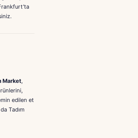
Frankfurt’ta
iniz.
m Market
,
ünlerini,
emin edilen et
r da Tadım