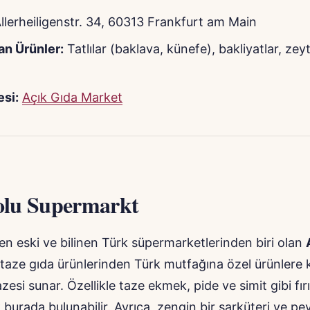
llerheiligenstr. 34, 60313 Frankfurt am Main
an Ürünler:
Tatlılar (baklava, künefe), bakliyatlar, zey
si:
Açık Gıda Market
lu Supermarkt
en eski ve bilinen Türk süpermarketlerinden biri olan
 taze gıda ürünlerinden Türk mutfağına özel ürünlere 
zesi sunar. Özellikle taze ekmek, pide ve simit gibi fır
 burada bulunabilir. Ayrıca, zengin bir şarküteri ve pe