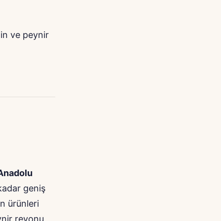
tin ve peynir
Anadolu
kadar geniş
ın ürünleri
ynir reyonu