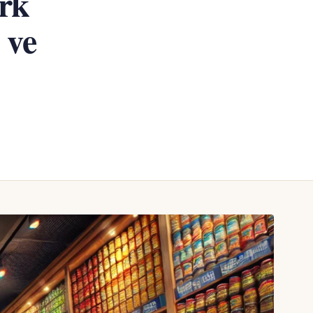
ürk
 ve