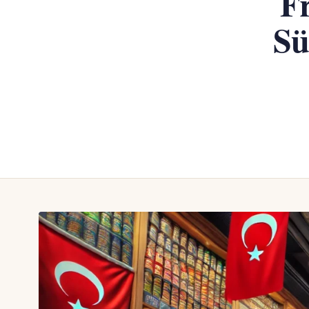
Fr
Sü