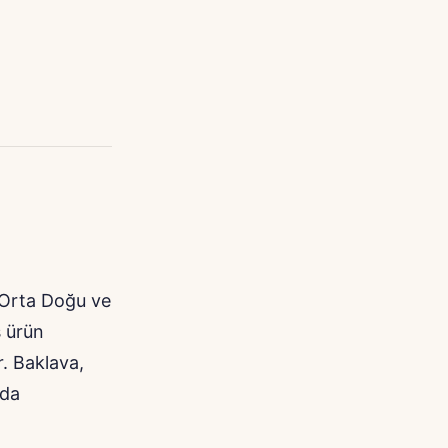
 Orta Doğu ve
ş ürün
r. Baklava,
ada