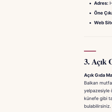
Adres:
H
Öne Çık
Web Site
3.
Açık 
Açık Gıda Ma
Balkan mutfağ
yelpazesiyle 
künefe gibi t
bulabilirsiniz.