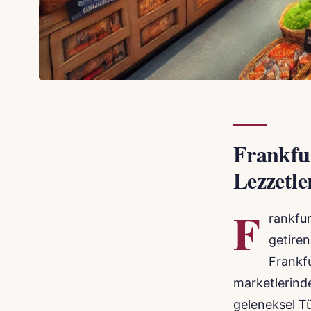
Frankfur
Lezzetle
F
rankfur
getiren
Frankf
marketlerinde
geleneksel Tü