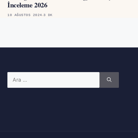
İnceleme 2026
10 AĞUSTOS 2024
3 DK
için
ara