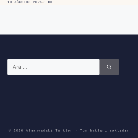
10 AĞUSTOS 2024
3 DK
için
ara
© 2026 Almanyadaki Türkler · Tüm hakları saklıdır