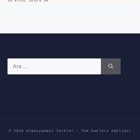
30 EYLÜL 2024
6 DK
için
ara
© 2026 Almanyadaki Türkler · Tüm hakları saklıdır