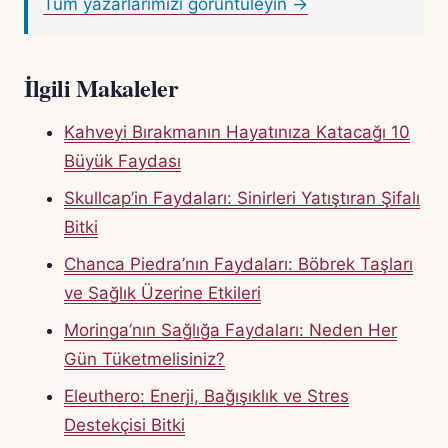
Tüm yazarlarımızı görüntüleyin →
İlgili Makaleler
Kahveyi Bırakmanın Hayatınıza Katacağı 10
Büyük Faydası
Skullcap’in Faydaları: Sinirleri Yatıştıran Şifalı
Bitki
Chanca Piedra’nın Faydaları: Böbrek Taşları
ve Sağlık Üzerine Etkileri
Moringa’nın Sağlığa Faydaları: Neden Her
Gün Tüketmelisiniz?
Eleuthero: Enerji, Bağışıklık ve Stres
Destekçisi Bitki