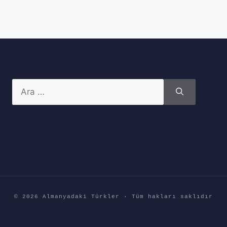
için
ara
© 2026 Almanyadaki Türkler · Tüm hakları saklıdır