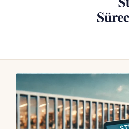
S
Sürec