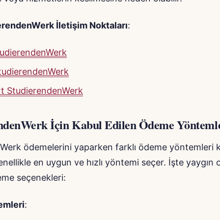
rendenWerk İletişim Noktaları
:
StudierendenWerk
tudierendenWerk
rt StudierendenWerk
ndenWerk İçin Kabul Edilen Ödeme Yönteml
erk ödemelerini yaparken farklı ödeme yöntemleri kull
enellikle en uygun ve hızlı yöntemi seçer. İşte yaygın 
eme seçenekleri:
mleri
: