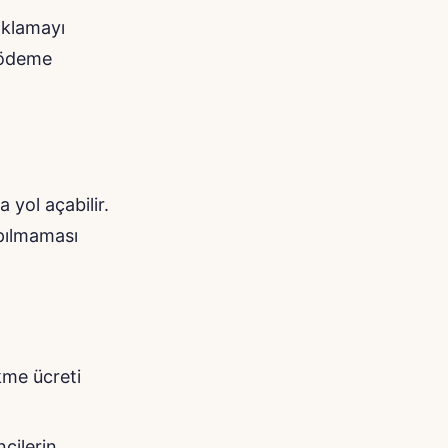
aklamayı
 ödeme
yol açabilir.
apılmaması
kme ücreti
cilerin