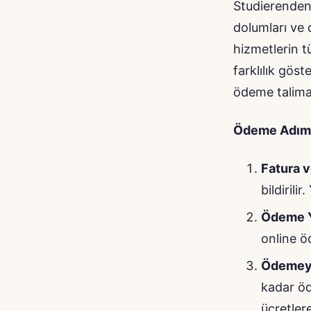
StudierendenW
dolumları ve 
hizmetlerin t
farklılık gös
ödeme talimat
Ödeme Adıml
Fatura 
bildirili
Ödeme Y
online ö
Ödemeyi
kadar ö
ücretler