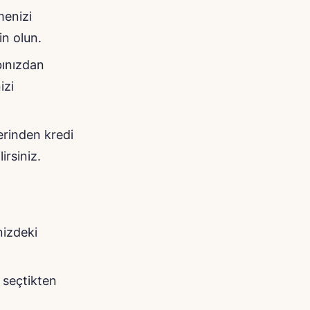
menizi
in olun.
bınızdan
izi
erinden kredi
irsiniz.
nizdeki
 seçtikten