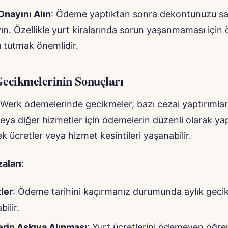
nayını Alın
: Ödeme yaptıktan sonra dekontunuzu s
n. Özellikle yurt kiralarında sorun yaşanmaması için
ı tutmak önemlidir.
cikmelerinin Sonuçları
erk ödemelerinde gecikmeler, bazı cezai yaptırımlara 
 veya diğer hizmetler için ödemelerin düzenli olarak y
 ücretler veya hizmet kesintileri yaşanabilir.
aları
:
ler
: Ödeme tarihini kaçırmanız durumunda aylık geci
ilir.
rin Askıya Alınması
: Yurt ücretlerini ödemeyen öğren