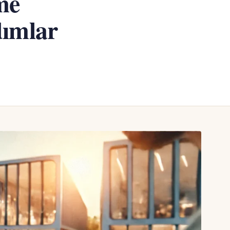
me
dımlar