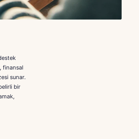
destek
 finansal
esi sunar.
lirli bir
lamak,