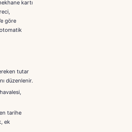
emekhane kartı
reci,
’e göre
 otomatik
ereken tutar
anı düzenlenir.
havalesi,
en tarihe
, ek