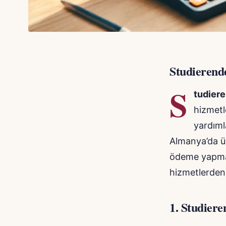
Studieren
S
tudier
hizmetl
yardıml
Almanya’da üni
ödeme yapman
hizmetlerden
1.
Studiere