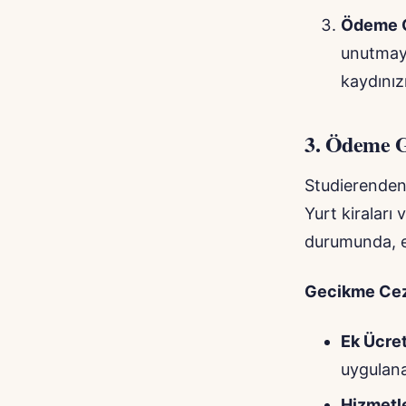
Ödeme O
unutmayı
kaydınız
3.
Ödeme Ge
StudierendenW
Yurt kiraları
durumunda, ek
Gecikme Cez
Ek Ücret
uygulanab
Hizmetle