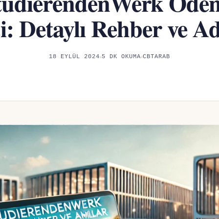
tudierendenWerk Öde
i: Detaylı Rehber ve A
18 EYLÜL 2024
5 DK OKUMA
CBTARAB