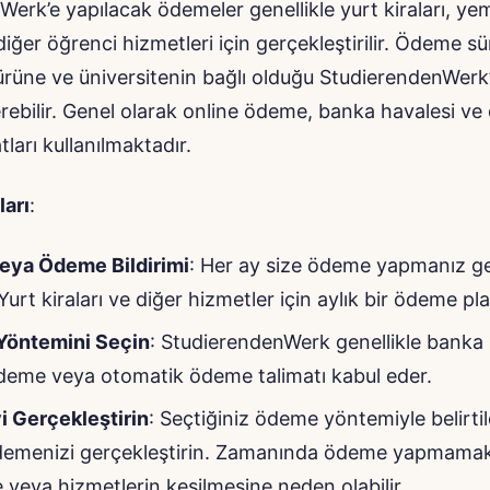
erk’e yapılacak ödemeler genellikle yurt kiraları, y
diğer öğrenci hizmetleri için gerçekleştirilir. Ödeme sü
ürüne ve üniversitenin bağlı olduğu StudierendenWerk
terebilir. Genel olarak online ödeme, banka havalesi ve
ları kullanılmaktadır.
arı
:
veya Ödeme Bildirimi
: Her ay size ödeme yapmanız g
r. Yurt kiraları ve diğer hizmetler için aylık bir ödeme pl
öntemini Seçin
: StudierendenWerk genellikle banka 
deme veya otomatik ödeme talimatı kabul eder.
 Gerçekleştirin
: Seçtiğiniz ödeme yöntemiyle belirtil
demenizi gerçekleştirin. Zamanında ödeme yapmamak
e veya hizmetlerin kesilmesine neden olabilir.