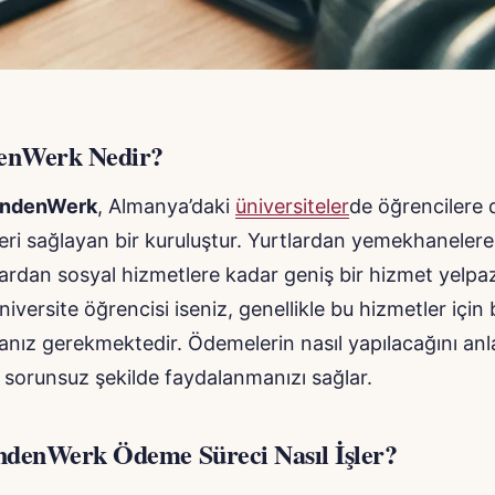
denWerk Nedir?
endenWerk
, Almanya’daki
üniversiteler
de öğrencilere 
eri sağlayan bir kuruluştur. Yurtlardan yemekhanelere,
ardan sosyal hizmetlere kadar geniş bir hizmet yelpaz
versite öğrencisi iseniz, genellikle bu hizmetler için be
ız gerekmektedir. Ödemelerin nasıl yapılacağını an
 sorunsuz şekilde faydalanmanızı sağlar.
ndenWerk Ödeme Süreci Nasıl İşler?