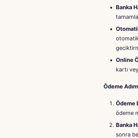
Banka H
tamamlay
Otomati
otomatik
geciktir
Online
kartı ve
Ödeme Adıml
Ödeme D
ödeme mi
Banka H
sonra bel