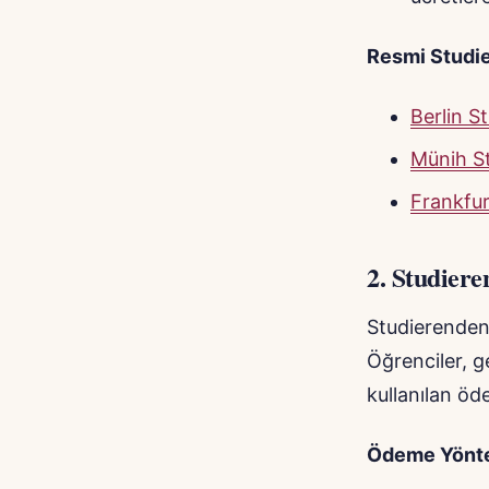
Resmi Studie
Berlin 
Münih S
Frankfu
2.
Studiere
StudierendenW
Öğrenciler, g
kullanılan öd
Ödeme Yönte