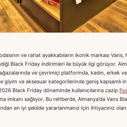
dasının ve rahat ayakkabıların ikonik markası Vans, h
diği Black Friday indirimleri ile büyük ilgi görüyor. Al
ğazalarında ve çevrimiçi platformda, kadın, erkek v
ile giyim ve aksesuar kategorilerinde geniş kapsamlı in
2026 Black Friday döneminde kullanıcılarına cazip
fiy
şma imkanı sağlıyor. Bu rehberde, Almanya’da Vans Bl
dan en iyi şekilde yararlanmanız için ihtiyacınız olan 