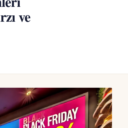
leri
zı ve