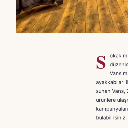
S
okak mo
düzenle
Vans ma
ayakkabıları 
sunan Vans, 
ürünlere ula
kampanyaların
bulabilirsiniz.