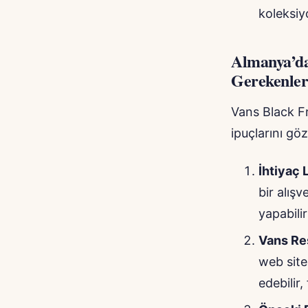
koleksiy
Almanya’da
Gerekenle
Vans Black Fr
ipuçlarını gö
İhtiyaç 
bir alışv
yapabilir
Vans Re
web site
edebilir,