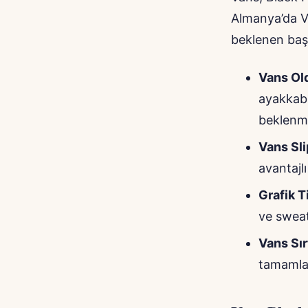
Almanya’da V
beklenen başl
Vans Old
ayakkabı
beklenme
Vans Sli
avantajlı
Grafik T
ve sweat
Vans Sır
tamamlayı