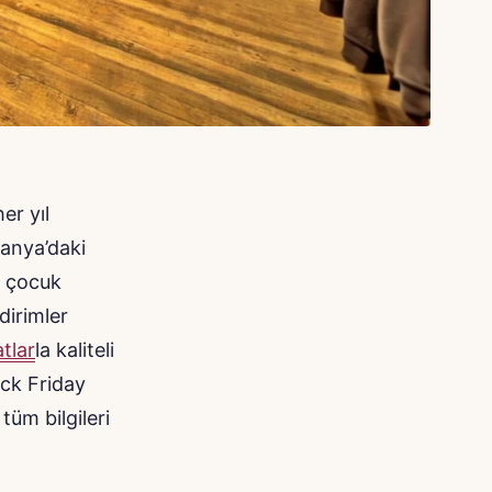
er yıl
manya’daki
e çocuk
dirimler
atlar
la kaliteli
ack Friday
tüm bilgileri