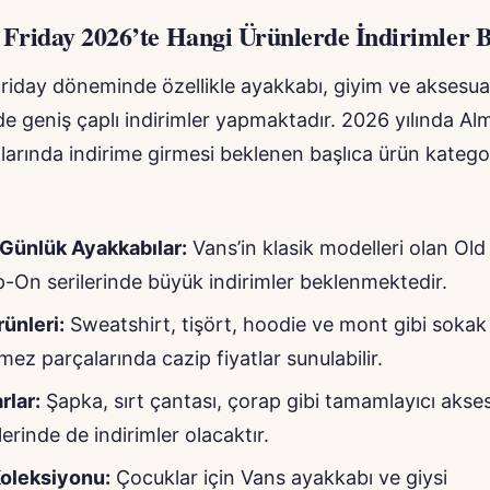
 Friday 2026’te Hangi Ürünlerde İndirimler 
riday döneminde özellikle ayakkabı, giyim ve aksesua
de geniş çaplı indirimler yapmaktadır. 2026 yılında Al
rında indirime girmesi beklenen başlıca ürün kategor
Günlük Ayakkabılar:
Vans’in klasik modelleri olan Old
ip-On serilerinde büyük indirimler beklenmektedir.
ünleri:
Sweatshirt, tişört, hoodie ve mont gibi soka
mez parçalarında cazip fiyatlar sunulabilir.
rlar:
Şapka, sırt çantası, çorap gibi tamamlayıcı akse
erinde de indirimler olacaktır.
oleksiyonu:
Çocuklar için Vans ayakkabı ve giysi