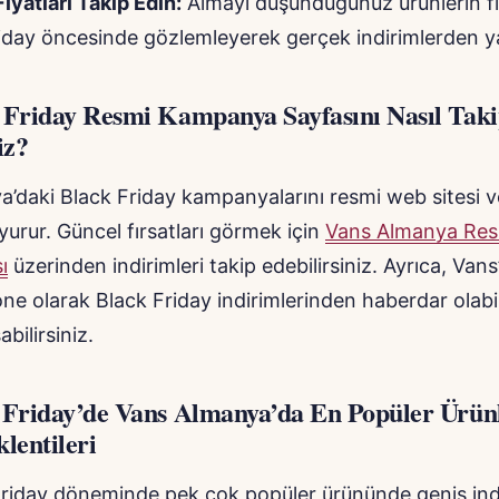
iyatları Takip Edin:
Almayı düşündüğünüz ürünlerin fiy
iday öncesinde gözlemleyerek gerçek indirimlerden ya
 Friday Resmi Kampanya Sayfasını Nasıl Tak
iz?
a’daki Black Friday kampanyalarını resmi web sitesi 
urur. Güncel fırsatları görmek için
Vans Almanya Res
ı
üzerinden indirimleri takip edebilirsiniz. Ayrıca, Vans
ne olarak Black Friday indirimlerinden haberdar olabil
abilirsiniz.
 Friday’de Vans Almanya’da En Popüler Ürün
lentileri
Friday döneminde pek çok popüler ürününde geniş indi