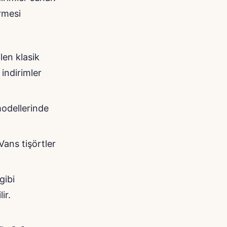
rmesi
len klasik
indirimler
modellerinde
Vans tişörtler
gibi
ir.