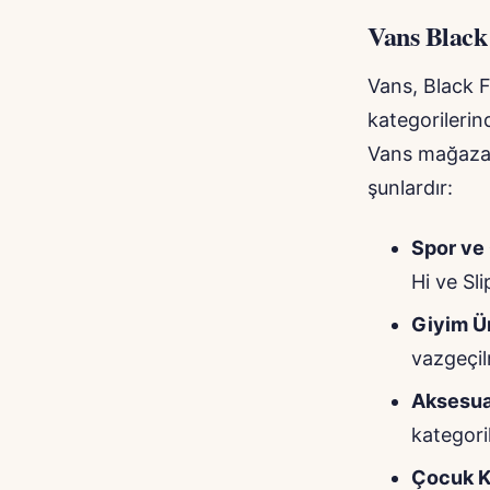
Vans Black
Vans, Black F
kategorilerin
Vans mağazala
şunlardır:
Spor ve 
Hi ve Sl
Giyim Ür
vazgeçil
Aksesua
kategoril
Çocuk K