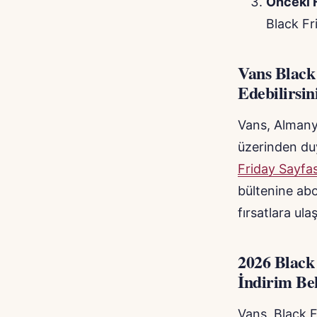
Önceki F
Black Fr
Vans Black
Edebilirsin
Vans, Almany
üzerinden duy
Friday Sayfas
bültenine abo
fırsatlara ulaş
2026 Black
İndirim Bek
Vans, Black 