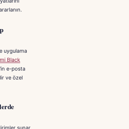
atlarını
rarlanın.
ip
ve uygulama
mi Black
’in e-posta
ir ve özel
lerde
rimler sunar.