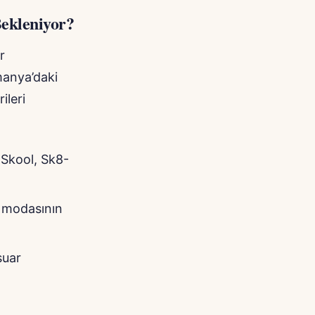
Bekleniyor?
r
manya’daki
ileri
 Skool, Sk8-
k modasının
suar