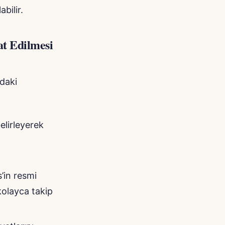
bilir.
at Edilmesi
ıdaki
elirleyerek
’in resmi
kolayca takip