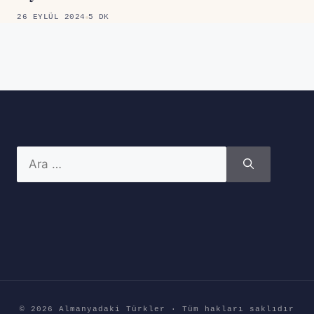
26 EYLÜL 2024
5 DK
için
ara
© 2026 Almanyadaki Türkler · Tüm hakları saklıdır