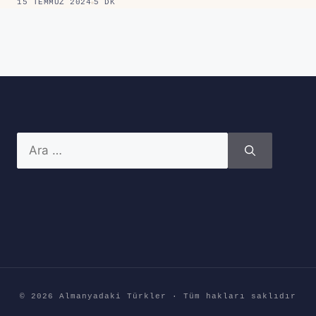
15 TEMMUZ 2024
5 DK
için
ara
© 2026 Almanyadaki Türkler · Tüm hakları saklıdır