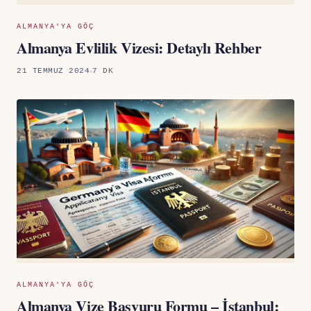
ALMANYA'YA GÖÇ
Almanya Evlilik Vizesi: Detaylı Rehber
21 TEMMUZ 2024
7 DK
ALMANYA'YA GÖÇ
Almanya Vize Başvuru Formu – İstanbul: