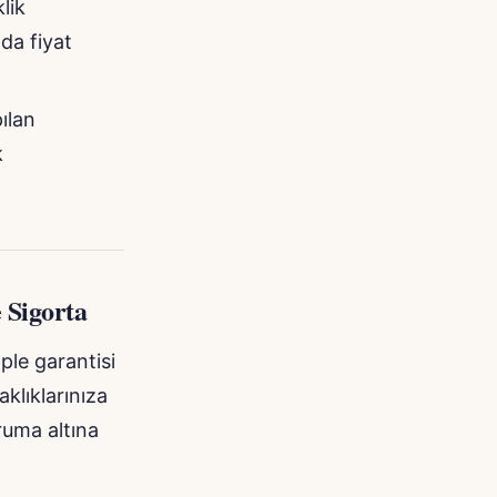
lik
nda fiyat
ılan
k
 Sigorta
ple garantisi
aklıklarınıza
oruma altına