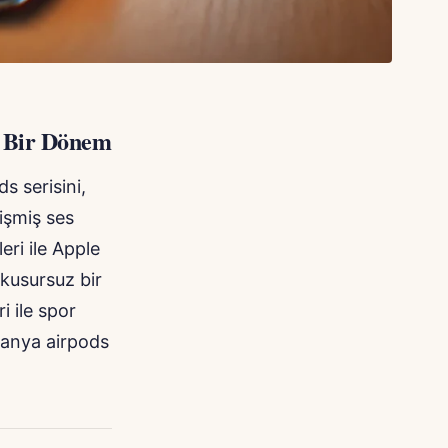
i Bir Dönem
s serisini,
lişmiş ses
eri ile Apple
 kusursuz bir
i ile spor
manya airpods