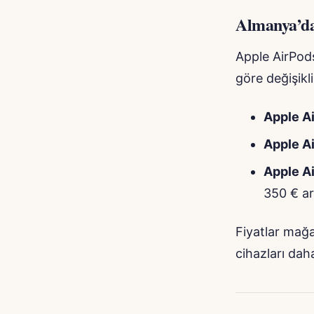
Almanya’da
Apple AirPods
göre değişikli
Apple Ai
Apple Ai
Apple A
350 € ar
Fiyatlar mağaz
cihazları dah