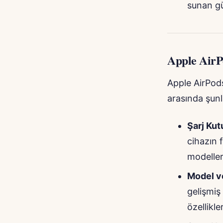
sunan gü
Apple AirPo
Apple AirPods
arasında şunla
Şarj Kut
cihazın 
modeller
Model ve
gelişmiş
özellikle