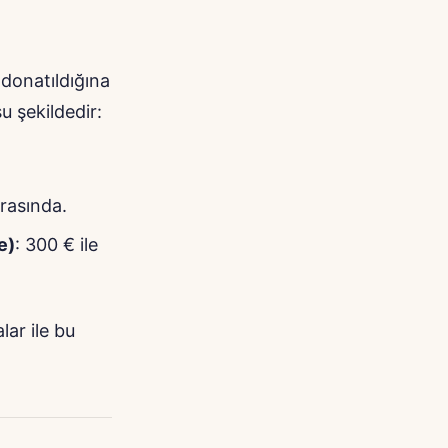
 donatıldığına
u şekildedir:
arasında.
e)
: 300 € ile
lar ile bu