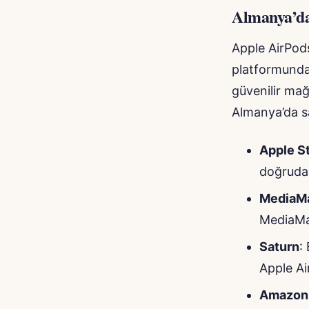
Almanya’da
Apple AirPod
platformunda 
güvenilir mağ
Almanya’da sa
Apple S
doğrudan
MediaM
MediaMar
Saturn
:
Apple Ai
Amazon