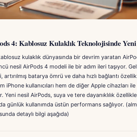
ods 4: Kablosuz Kulaklık Teknolojisinde Yen
kablosuz kulaklık dünyasında bir devrim yaratan AirPod
cü nesil AirPods 4 modeli ile bir adım ileri taşıyor. Ge
si, artırılmış batarya ömrü ve daha hızlı bağlantı özellikl
m iPhone kullanıcıları hem de diğer Apple cihazları ile
Yeni nesil AirPods, suya ve tere dayanıklılık özellikler
da günlük kullanımda üstün performans sağlıyor. (al
usunda detaylı bilgi aşağıda)