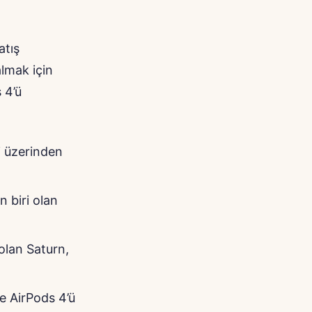
atış
almak için
 4’ü
i üzerinden
 biri olan
olan Saturn,
e AirPods 4’ü