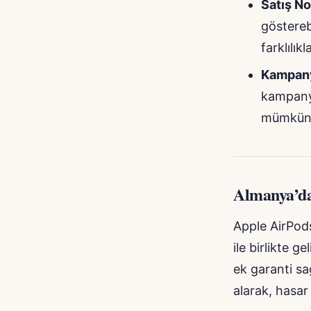
Satış No
gösterebi
farklılıkla
Kampany
kampanya
mümkün
Almanya’da
Apple AirPods
ile birlikte g
ek garanti sa
alarak, hasar