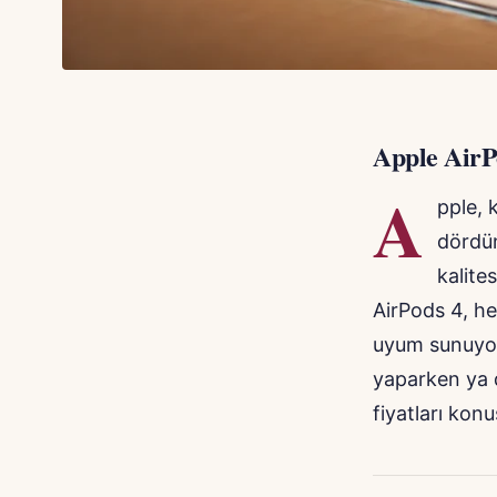
Apple AirP
A
pple, 
dördün
kalite
AirPods 4, he
uyum sunuyor. 
yaparken ya 
fiyatları kon