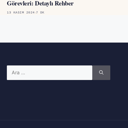
Görevleri: Detaylı Rehber
13 KASIM 2024
7 DK
için
ara