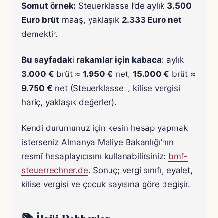
Somut örnek:
Steuerklasse I’de aylık
3.500
Euro brüt
maaş, yaklaşık
2.333 Euro net
demektir.
Bu sayfadaki rakamlar için kabaca:
aylık
3.000 €
brüt ≈
1.950 €
net,
15.000 €
brüt ≈
9.750 €
net (Steuerklasse I, kilise vergisi
hariç, yaklaşık değerler).
Kendi durumunuz için kesin hesap yapmak
isterseniz Almanya Maliye Bakanlığı’nın
resmî hesaplayıcısını kullanabilirsiniz:
bmf-
steuerrechner.de
. Sonuç; vergi sınıfı, eyalet,
kilise vergisi ve çocuk sayısına göre değişir.
📚 İlgili Rehberler