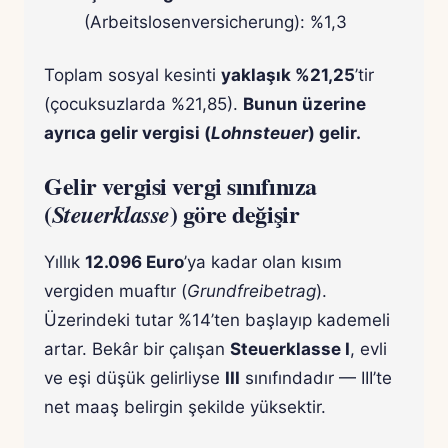
(Arbeitslosenversicherung): %1,3
Toplam sosyal kesinti
yaklaşık %21,25
’tir
(çocuksuzlarda %21,85).
Bunun üzerine
ayrıca gelir vergisi (
Lohnsteuer
) gelir.
Gelir vergisi vergi sınıfınıza
(
) göre değişir
Steuerklasse
Yıllık
12.096 Euro
’ya kadar olan kısım
vergiden muaftır (
Grundfreibetrag
).
Üzerindeki tutar %14’ten başlayıp kademeli
artar. Bekâr bir çalışan
Steuerklasse I
, evli
ve eşi düşük gelirliyse
III
sınıfındadır — III’te
net maaş belirgin şekilde yüksektir.