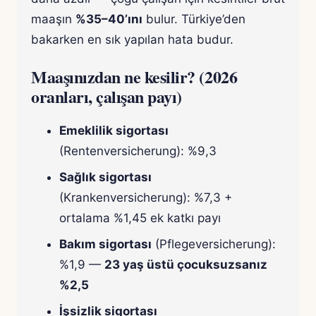
maaşın
%35–40’ını
bulur. Türkiye’den
bakarken en sık yapılan hata budur.
Maaşınızdan ne kesilir? (2026
oranları, çalışan payı)
Emeklilik sigortası
(Rentenversicherung): %9,3
Sağlık sigortası
(Krankenversicherung): %7,3 +
ortalama %1,45 ek katkı payı
Bakım sigortası
(Pflegeversicherung):
%1,9 —
23 yaş üstü çocuksuzsanız
%2,5
İşsizlik sigortası