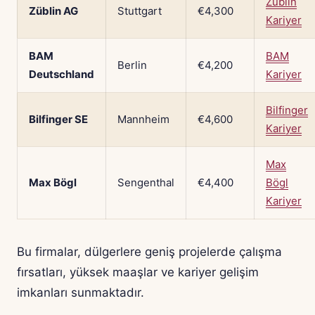
Züblin
Züblin AG
Stuttgart
€4,300
Kariyer
BAM
BAM
Berlin
€4,200
Deutschland
Kariyer
Bilfinger
Bilfinger SE
Mannheim
€4,600
Kariyer
Max
Max Bögl
Sengenthal
€4,400
Bögl
Kariyer
Bu firmalar, dülgerlere geniş projelerde çalışma
fırsatları, yüksek maaşlar ve kariyer gelişim
imkanları sunmaktadır.