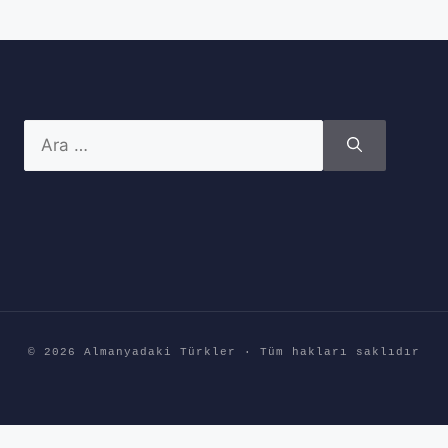
için
ara
© 2026 Almanyadaki Türkler · Tüm hakları saklıdır