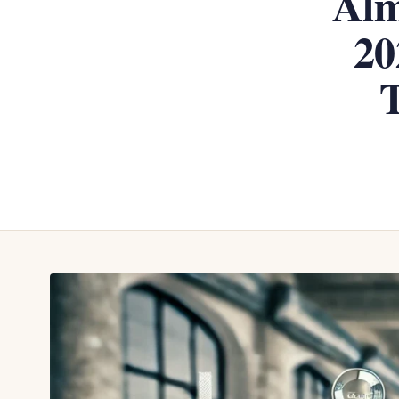
Alm
20
T