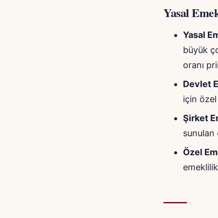
Yasal Emekl
Yasal Em
büyük ço
oranı pr
Devlet 
için öze
Şirket E
sunulan e
Özel Eme
emeklilik