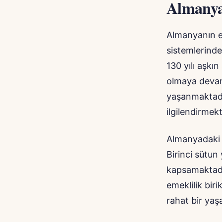
Almanyad
Almanyanın em
sistemlerinde
130 yılı aşkı
olmaya devam 
yaşanmaktadır
ilgilendirmekt
Almanyadaki 
Birinci sütun
kapsamaktadır.
emeklilik bir
rahat bir ya