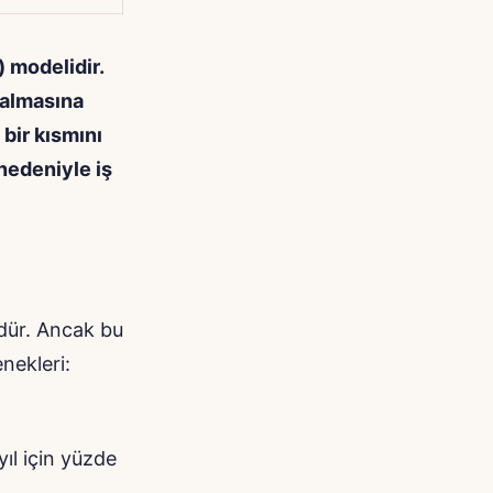
) modelidir.
 almasına
 bir kısmını
nedeniyle iş
dür. Ancak bu
nekleri:
ıl için yüzde