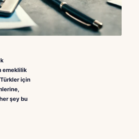
ik
n emeklilik
Türkler için
lerine,
her şey bu