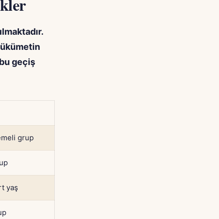
kler
ılmaktadır.
 Hükümetin
 bu geçiş
emeli grup
rup
t yaş
up