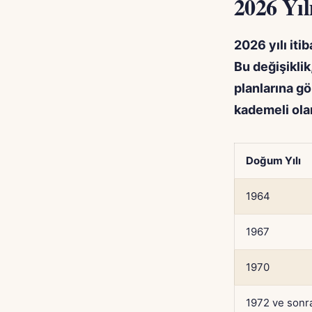
2026 Yıl
2026 yılı iti
Bu değişikli
planlarına g
kademeli ola
Doğum Yılı
1964
1967
1970
1972 ve sonr