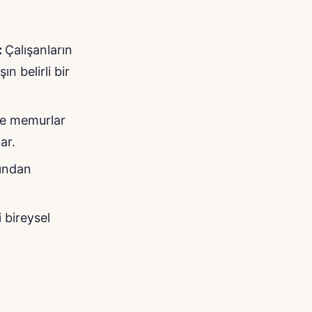
:
Çalışanların
n belirli bir
ve memurlar
ar.
fından
 bireysel