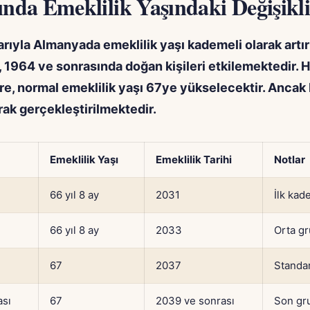
ında Emeklilik Yaşındaki Değişikli
barıyla Almanyada emeklilik yaşı kademeli olarak artır
k, 1964 ve sonrasında doğan kişileri etkilemektedir.
öre, normal emeklilik yaşı 67ye yükselecektir. Ancak
rak gerçekleştirilmektedir.
Emeklilik Yaşı
Emeklilik Tarihi
Notlar
66 yıl 8 ay
2031
İlk kad
66 yıl 8 ay
2033
Orta g
67
2037
Standar
ası
67
2039 ve sonrası
Son gr