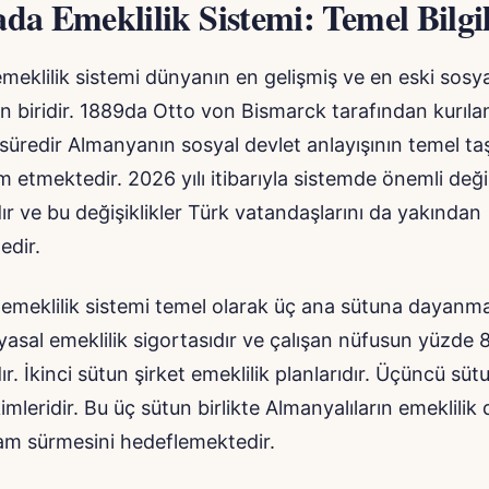
a Emeklilik Sistemi: Temel Bilgi
eklilik sistemi dünyanın en gelişmiş ve en eski sosya
n biridir. 1889da Otto von Bismarck tarafından kurıla
n süredir Almanyanın sosyal devlet anlayışının temel taş
etmektedir. 2026 yılı itibarıyla sistemde önemli değiş
 ve bu değişiklikler Türk vatandaşlarını da yakından
edir.
emeklilik sistemi temel olarak üç ana sütuna dayanma
 yasal emeklilik sigortasıdır ve çalışan nüfusun yüzde 8
 İkinci sütun şirket emeklilik planlarıdır. Üçüncü sütun
ikimleridir. Bu üç sütun birlikte Almanyalıların emeklil
şam sürmesini hedeflemektedir.