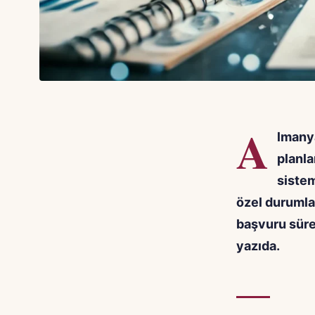
A
lmanya
planla
sistem
özel durumla
başvuru süre
yazıda.