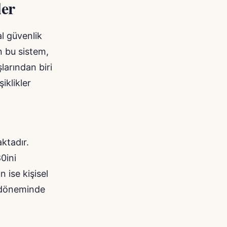
ler
l güvenlik
n bu sistem,
larından biri
iklikler
ktadır.
0ini
 ise kişisel
ik döneminde