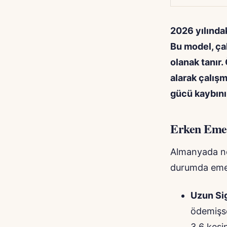
2026 yılındak
Bu model, ça
olanak tanır.
alarak çalış
gücü kaybını
Erken Emek
Almanyada no
durumda emekl
Uzun Sig
ödemişse
3.6 kesin