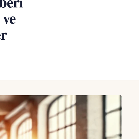
beri
 ve
er