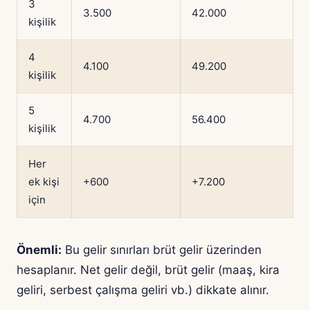
3
3.500
42.000
kişilik
4
4.100
49.200
kişilik
5
4.700
56.400
kişilik
Her
ek kişi
+600
+7.200
için
Önemli:
Bu gelir sınırları brüt gelir üzerinden
hesaplanır. Net gelir değil, brüt gelir (maaş, kira
geliri, serbest çalışma geliri vb.) dikkate alınır.