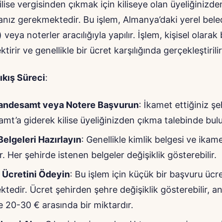
lise vergisinden çıkmak için kiliseye olan üyeliğinizde
anız gerekmektedir. Bu işlem, Almanya’daki yerel bele
eya noterler aracılığıyla yapılır. İşlem, kişisel olarak
irir ve genellikle bir ücret karşılığında gerçekleştirilir
kış Süreci
:
tandesamt veya Notere Başvurun
: İkamet ettiğiniz şe
mt’a giderek kilise üyeliğinizden çıkma talebinde bulun
Belgeleri Hazırlayın
: Genellikle kimlik belgesi ve ikam
r. Her şehirde istenen belgeler değişiklik gösterebilir.
 Ücretini Ödeyin
: Bu işlem için küçük bir başvuru üc
tedir. Ücret şehirden şehre değişiklik gösterebilir, a
le 20-30 € arasında bir miktardır.