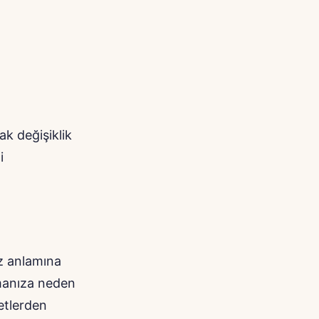
rak değişiklik
i
ız anlamına
amanıza neden
metlerden