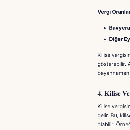
Vergi Oranlar
Bavyera
Diğer Ey
Kilise vergisi
gösterebilir.
beyannameniz
4.
Kilise Ve
Kilise vergis
gelir. Bu, ki
olabilir. Örne