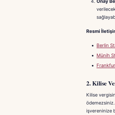
Onay Bel
verilece
sağlayabi
Resmi İletişi
Berlin 
Münih S
Frankfu
2.
Kilise V
Kilise vergis
ödemezsiniz. Ç
işvereninize 