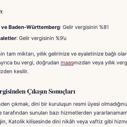
ı
:
 ve Baden-Württemberg
: Gelir vergisinin %8’i
aletler
: Gelir vergisinin %9’u
nin tam miktarı, yıllık gelirinize ve eyaletinize bağlı ola
 Ayrıca bu vergi, doğrudan
maaş
ınızdan veya yıllık verg
den kesilir.
rgisinden Çıkışın Sonuçları
inden çıkmak, dini bir kuruluşun resmi üyesi olmadığın
lise tarafından sunulan bazı hizmetlerden yararlanam
ğin, Katolik kilisesinde dini nikâh veya vaftiz gibi hiz