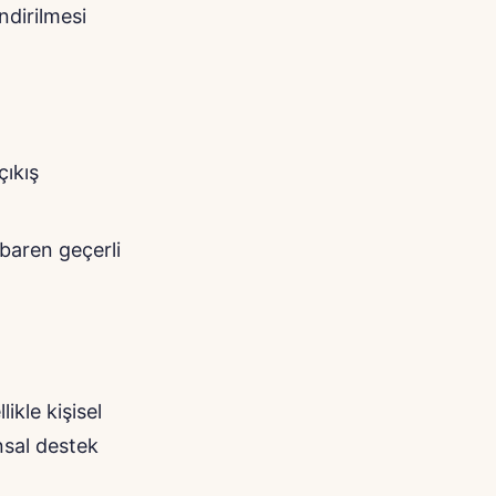
endirilmesi
çıkış
ibaren geçerli
ikle kişisel
ansal destek