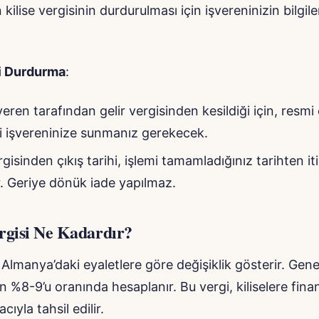
 kilise vergisinin durdurulması için işvereninizin bilgil
si Durdurma
:
veren tarafından gelir vergisinden kesildiği için, resmi 
i işvereninize sunmanız gerekecek.
rgisinden çıkış tarihi, işlemi tamamladığınız tarihten it
r. Geriye dönük iade yapılmaz.
ergisi Ne Kadardır?
, Almanya’daki eyaletlere göre değişiklik gösterir. Genell
nin %8-9’u oranında hesaplanır. Bu vergi, kiliselere fin
ıyla tahsil edilir.