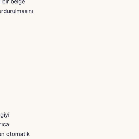
 bir belge
durdurulmasını
giyi
rıca
den otomatik