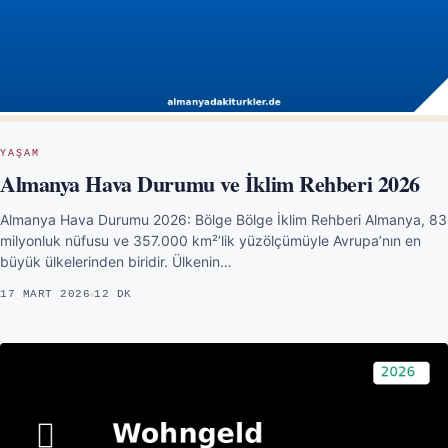
YAŞAM
Almanya Hava Durumu ve İklim Rehberi 2026
Almanya Hava Durumu 2026: Bölge Bölge İklim Rehberi Almanya, 83
milyonluk nüfusu ve 357.000 km²’lik yüzölçümüyle Avrupa’nın en
büyük ülkelerinden biridir. Ülkenin…
17 MART 2026
12 DK