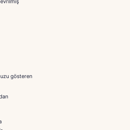
çevrilmiş
unuzu gösteren
ndan
a