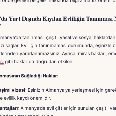
nce gerekli belgeler hakkında bilgi almanız önemlidi
da Yurt Dışında Kıyılan Evliliğin Tanınması
?
 Almanya’da tanınması, çeşitli yasal ve sosyal haklardan
ı sağlar. Evliliğin tanınmaması durumunda, eşinizle bi
lerinden yararlanamazsınız. Ayrıca, miras hakları, eme
sı
gibi haklar da doğrudan etkilenir.
ınmasının Sağladığı Haklar
:
leşimi vizesi
: Eşinizin Almanya’ya yerleşmesi için gerek
 evlilik kaydı önemlidir.
antajları
: Almanya’da evli çiftler için sunulan çeşitli ve