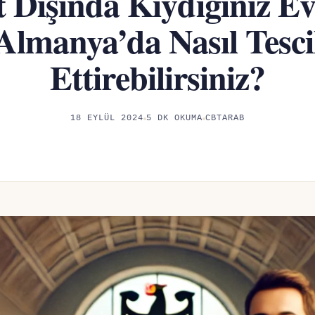
 Dışında Kıydığınız Evl
Almanya’da Nasıl Tesci
Ettirebilirsiniz?
18 EYLÜL 2024
5 DK OKUMA
CBTARAB