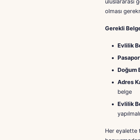
uluslararası 
olması gerek
Gerekli Belg
Evlilik 
Pasaport
Doğum B
Adres K
belge
Evlilik 
yapılmalı
Her eyalette t