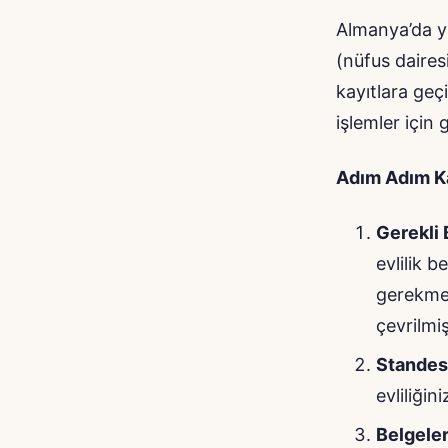
Almanya’da yur
(nüfus dairesi
kayıtlara geç
işlemler için g
Adım Adım Ka
Gerekli 
evlilik 
gerekmek
çevrilmi
Standes
evliliği
Belgele