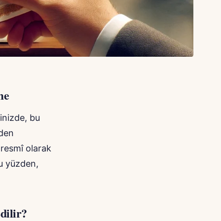
me
ğinizde, bu
nden
 resmî olarak
Bu yüzden,
dilir?