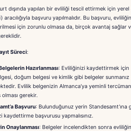
t dışında yapılan bir evliliği tescil ettirmek için yerel
) aracılığıyla başvuru yapılmalıdır. Bu başvuru, evliliği
irilmesi için zorunlu olmasa da, birçok avantaj sağlar 
ereklidir.
yıt Süreci
:
Belgelerin Hazırlanması
: Evliliğinizi kaydettirmek içi
belgesi, doğum belgesi ve kimlik gibi belgeler sunmanız
tedir. Evlilik belgenizin Almanca’ya yeminli tercüma
ş olması gerekir.
amt’a Başvuru
: Bulunduğunuz yerin Standesamt’ına 
nizi kaydettirme başvurusu yapmalısınız.
rin Onaylanması
: Belgeler incelendikten sonra evliliği