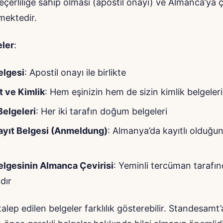
geçerliliğe sahip olması (apostil onayı) ve Almanca’ya 
mektedir.
eler
:
Belgesi
: Apostil onayı ile birlikte
 ve Kimlik
: Hem eşinizin hem de sizin kimlik belgeleri
elgeleri
: Her iki tarafın doğum belgeleri
ayıt Belgesi (Anmeldung)
: Almanya’da kayıtlı olduğ
Belgesinin Almanca Çevirisi
: Yeminli tercüman tarafı
dır
alep edilen belgeler farklılık gösterebilir. Standesamt’