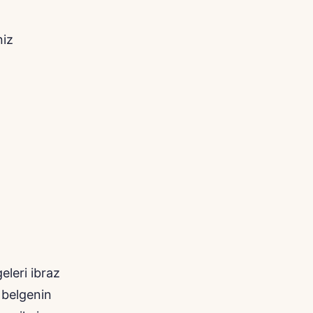
niz
geleri ibraz
u belgenin