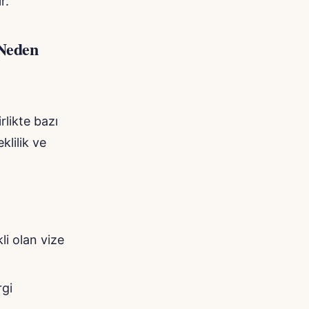
r.
 Neden
rlikte bazı
klilik ve
li olan vize
rgi