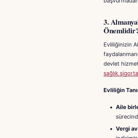
başvurmadan ö
3.
Almanya’
Önemlidir
Evliliğinizin
faydalanmanız
devlet hizmet
sağlık sigorta
Evliliğin Tan
Aile bir
sürecinde
Vergi av