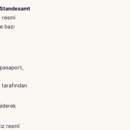
Standesamt
n resmi
ve bazı
n pasaport,
n tarafından
giderek
niz resmî