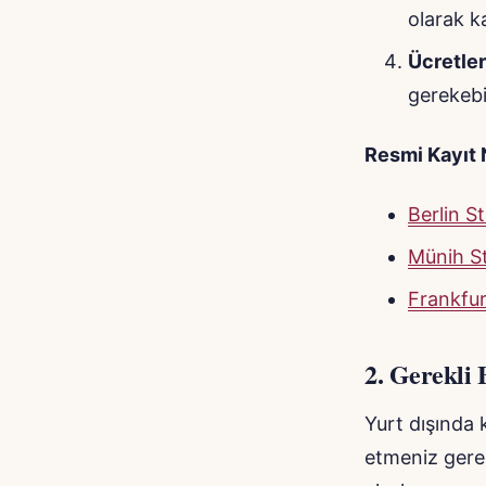
olarak k
Ücretle
gerekebil
Resmi Kayıt 
Berlin 
Münih S
Frankfu
2.
Gerekli 
Yurt dışında k
etmeniz gerek