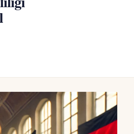
iliği
l