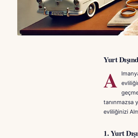
Yurt Dışınd
A
lmanya
evlili
geçmen
tanınmazsa ya
evliliğinizi A
1.
Yurt Dışı