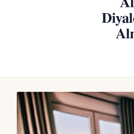
A
Diyal
Al