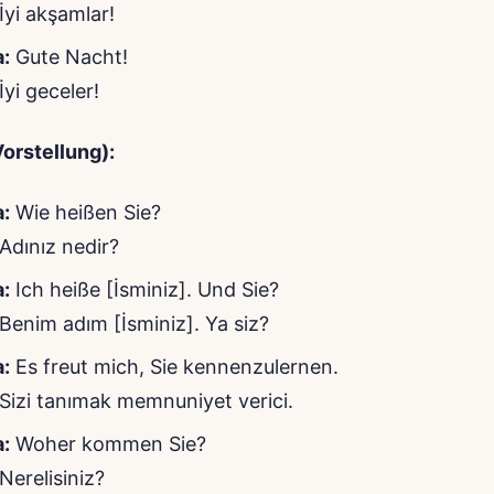
İyi akşamlar!
:
Gute Nacht!
İyi geceler!
Vorstellung):
:
Wie heißen Sie?
Adınız nedir?
:
Ich heiße [İsminiz]. Und Sie?
Benim adım [İsminiz]. Ya siz?
:
Es freut mich, Sie kennenzulernen.
Sizi tanımak memnuniyet verici.
:
Woher kommen Sie?
Nerelisiniz?