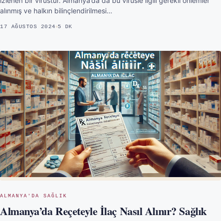
izlenen bir virüstür. Almanya’da da bu virüsle ilgili gerekli önlemler
alınmış ve halkın bilinçlendirilmesi…
17 AĞUSTOS 2024
5 DK
ALMANYA'DA SAĞLIK
Almanya’da Reçeteyle İlaç Nasıl Alınır? Sağlık