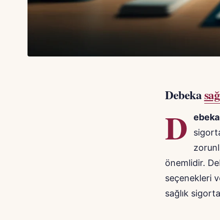
Debeka
sağ
D
ebeka
sigort
zorunl
önemlidir. De
seçenekleri v
sağlık sigort