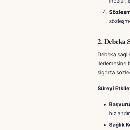
inceler. 
Sözleşm
sözleşme
2.
Debeka S
Debeka sağlık
ilerlemesine 
sigorta sözle
Süreyi Etkil
Başvur
hızlandır
Sağlık K