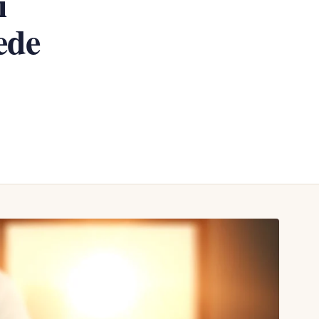
ı
ede