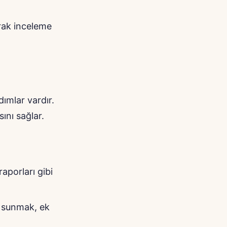
arak inceleme
ımlar vardır.
ını sağlar.
raporları gibi
gi sunmak, ek