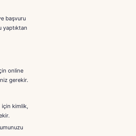
 ve başvuru
u yaptıktan
in online
niz gerekir.
için kimlik,
kir.
urumunuzu