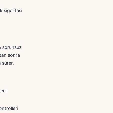
k sigortası
in sorunsuz
ktan sonra
 sürer.
reci
ntrolleri