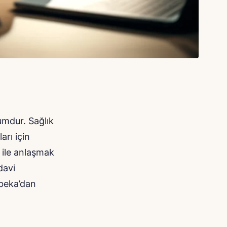
umdur. Sağlık
rı için
i ile anlaşmak
davi
ebeka’dan