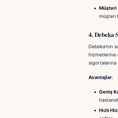
Müşteri 
müşteri h
4.
Debeka S
Debeka’nın su
hizmetlerine 
sigortalarına
Avantajlar
:
Geniş 
hastanel
Hızlı Hi