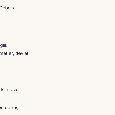
 Debeka
ğlık
metler, devlet
klinik ve
eri dönüş