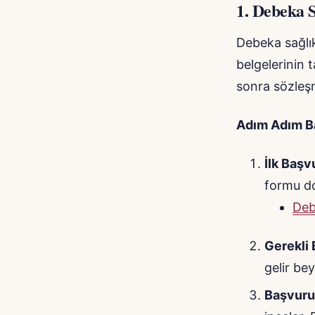
1.
Debeka S
Debeka sağlık
belgelerinin
sonra sözleş
Adım Adım B
İlk Başv
formu do
Deb
Gerekli 
gelir bey
Başvuru