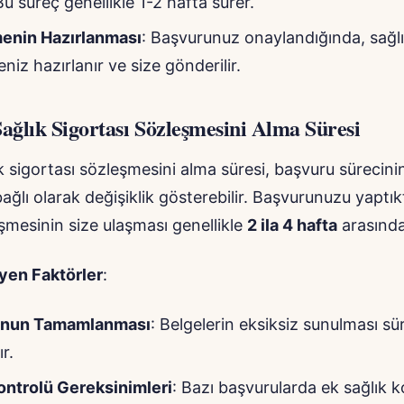
Bu süreç genellikle 1-2 hafta sürer.
enin Hazırlanması
: Başvurunuz onaylandığında, sağlı
niz hazırlanır ve size gönderilir.
ağlık Sigortası Sözleşmesini Alma Süresi
 sigortası sözleşmesini alma süresi, başvuru sürecin
bağlı olarak değişiklik gösterebilir. Başvurunuzu yaptı
şmesinin size ulaşması genellikle
2 ila 4 hafta
arasında
eyen Faktörler
:
unun Tamamlanması
: Belgelerin eksiksiz sunulması sü
ır.
ontrolü Gereksinimleri
: Bazı başvurularda ek sağlık ko